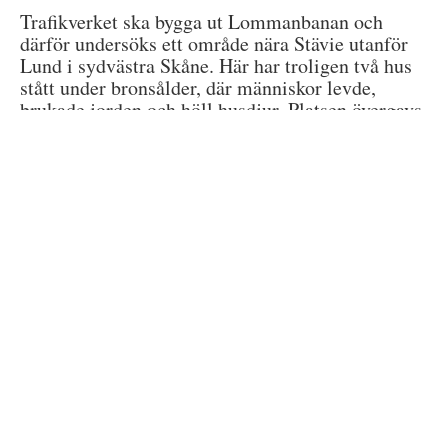
Trafikverket ska bygga ut Lommanbanan och
därför undersöks ett område nära Stävie utanför
Lund i sydvästra Skåne. Här har troligen två hus
stått under bronsålder, där människor levde,
brukade jorden och höll husdjur. Platsen övergavs
så småningom men kan tagits i bruk på nytt under
yngre järnålder.
Läs mer i Bronsåldershus grävs fram i Stävie
Prenumerera på
bloggen