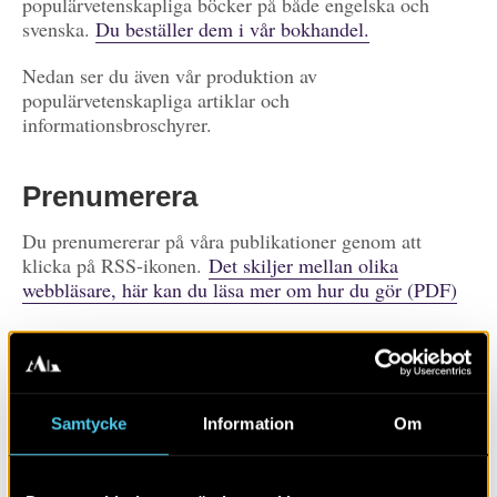
populärvetenskapliga böcker på både engelska och
svenska.
Du beställer dem i vår bokhandel.
Nedan ser du även vår produktion av
populärvetenskapliga artiklar och
informationsbroschyrer.
Prenumerera
Du prenumererar på våra publikationer genom att
klicka på RSS-ikonen.
Det skiljer mellan olika
webbläsare, här kan du läsa mer om hur du gör (PDF)
Prenumerera på
publikationer
Visa alla
Artiklar
Böcker/tidskrifter
Samtycke
Information
Om
Populärvetenskap
Rapporter
Skola
Övrigt