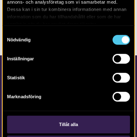
annons- och analysföretag som vi samarbetar med.
Alla
2026
Dessa kan i sin tur kombinera informationen med annan
information som du har tillhandahållit eller som de har
samlat in när du har använt deras tjänster.
Inga poster hittades. Försök gärna med annan filtrering
Samtyckesval
eller fritextsökning.
Nödvändig
Inställningar
Statistik
Marknadsföring
Kontakta Arkeologerna
Tfn vx: 010-480 80 00
Tillåt alla
info@arkeologerna.com