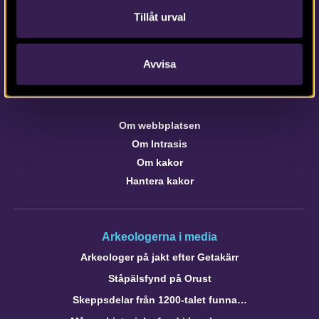
Kontaktinformation till medarbetare och kontor
Tillåt urval
Avvisa
Om webbplatsen
webb@arkeologerna.com
Om webbplatsen
Om Intrasis
Om kakor
Hantera kakor
Arkeologerna i media
Arkeologer på jakt efter Getakärr
Ståpälsfynd på Orust
Skeppsdelar från 1200-talet funna…