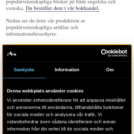
populärvetenskapliga böcker på både engelska och
svenska.
Du beställer dem i vår bokhandel.
Nedan ser du även vår produktion av
populärvetenskapliga artiklar och
informationsbroschyrer.
Prenumerera
Du prenumererar på våra publikationer genom att
Samtycke
Information
Om
klicka på RSS-ikonen.
Det skiljer mellan olika
webbläsare, här kan du läsa mer om hur du gör (PDF)
Denna webbplats använder cookies
Prenumerera på
publikationer
Vi använder enhetsidentifierare för att anpassa innehållet
och annonserna till användarna, tillhandahålla funktioner
Visa alla
Artiklar
Böcker/tidskrifter
för sociala medier och analysera vår trafik. Vi
vidarebefordrar även sådana identifierare och annan
Populärvetenskap
Rapporter
Skola
Övrigt
information från din enhet till de sociala medier och