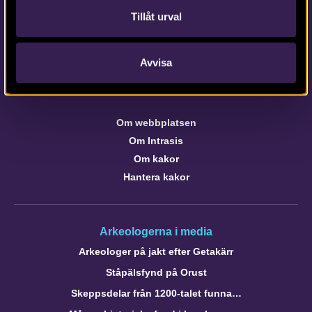
Kontaktinformation till medarbetare och kontor
Tillåt urval
Avvisa
Om webbplatsen
webb@arkeologerna.com
Om webbplatsen
Om Intrasis
Om kakor
Hantera kakor
Arkeologerna i media
Arkeologer på jakt efter Getakärr
Ståpälsfynd på Orust
Skeppsdelar från 1200-talet funna…