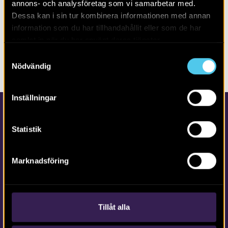
annons- och analysföretag som vi samarbetar med.
Alla
2026
Dessa kan i sin tur kombinera informationen med annan
information som du har tillhandahållit eller som de har
samlat in när du har använt deras tjänster.
Inga poster hittades. Försök gärna med annan filtrering
Samtyckesval
eller fritextsökning.
Nödvändig
Inställningar
Statistik
Marknadsföring
Kontakta Arkeologerna
Tfn vx: 010-480 80 00
Tillåt alla
info@arkeologerna.com