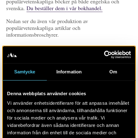
populärvetenskapliga böcker på både engelska och
svenska.
Du beställer dem i vår bokhandel.
Nedan ser du även vår produktion av
populärvetenskapliga artiklar och
informationsbroschyrer.
Prenumerera
Du prenumererar på våra publikationer genom att
Samtycke
Information
Om
klicka på RSS-ikonen.
Det skiljer mellan olika
webbläsare, här kan du läsa mer om hur du gör (PDF)
Denna webbplats använder cookies
Prenumerera på
publikationer
Vi använder enhetsidentifierare för att anpassa innehållet
och annonserna till användarna, tillhandahålla funktioner
Visa alla
Artiklar
Böcker/tidskrifter
för sociala medier och analysera vår trafik. Vi
vidarebefordrar även sådana identifierare och annan
Populärvetenskap
Rapporter
Skola
Övrigt
information från din enhet till de sociala medier och