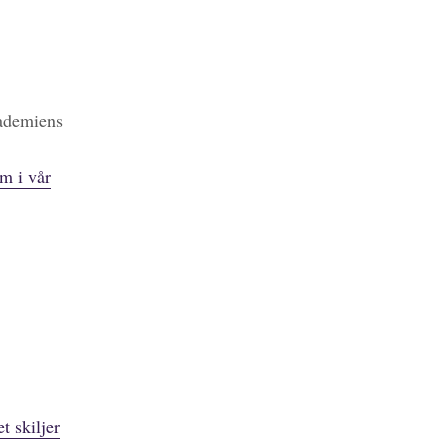
kademiens
m i vår
t skiljer