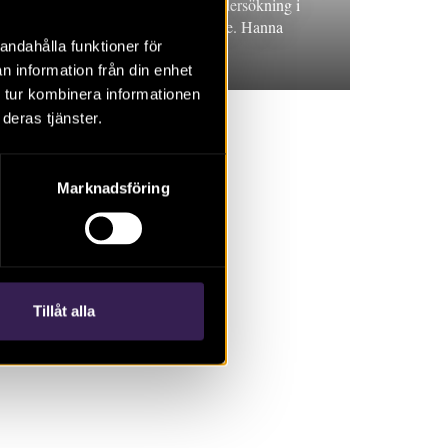
Rapport 2021:6. Arkeologisk undersökning i
form av schaktövervakning, Skåne. Hanna
andahålla funktioner för
Menander
n information från din enhet
 tur kombinera informationen
deras tjänster.
Marknadsföring
Tillåt alla