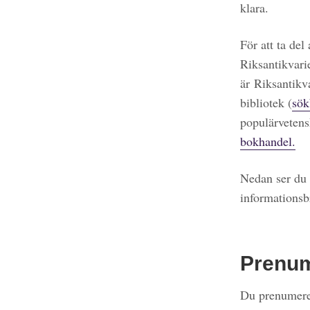
klara.
För att ta del
Riksantikvari
är Riksantikv
bibliotek (
sök
populärvetens
bokhandel.
Nedan ser du 
informationsb
Prenu
Du prenumerer