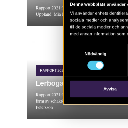
Denna webbplats använder 
Rapport 2021:9. Arkeologisk förundersökning,
Vi använder enhetsidentifierar
Uppland. Mia Englund
sociala medier och analysera 
till de sociala medier och a
med annan information som du 
Samtyckesval
Nödvändig
RAPPORT 2021:14
Lerboga
Avvisa
Rapport 2021:14. Arkeologisk undersökning i
form av schaktövervakning, Östergötland. Maria
Petersson