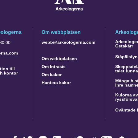
eologerna
Om webbplatsen
Arkeologe
Arkeologer 
webb@arkeologerna.com
 80 00
Getakärr
erna.com
Ståpälsfyn
Om webbplatsen
Om Intrasis
Skeppsdela
ion till
talet funn
h kontor
Om kakor
Många hist
Hantera kakor
Inre hamn
Kulorna av
ryssförsva
Oväntade f