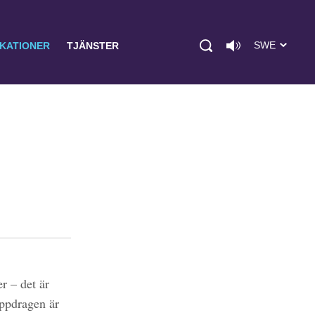
SWE
IKATIONER
TJÄNSTER
r – det är
uppdragen är