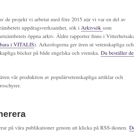
 av de projekt vi arbetat med före 2015 när vi var en del av
eämbetets uppdragsverksamhet, sök i
Arkivsök
som
arieämbetets öppna arkiv. Äldre rapporter finns i Vitterhetsa
bara i VITALIS
). Arkeologerna ger även ut vetenskapliga och
kapliga böcker på både engelska och svenska.
Du beställer de
även vår produktion av populärvetenskapliga artiklar och
roschyrer.
merera
ar på våra publikationer genom att klicka på RSS-ikonen.
De