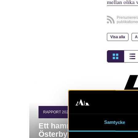
mellan olika 
Prenumerer
publikatione
Visa alla
A
RAPPORT 2021:9
Samtycke
Ett hammarområde i
Österbybruk