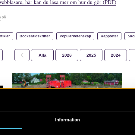
webbläsare, här kan du läsa mer om hur du gör (PDF)
a på
r
rtiklar
Böcker/tidskrifter
Populärvetenskap
Rapporter
Sko
Alla
2026
2025
2024
RAPPORT 2021:5
Hulje – ledningsdragning
invid kända
Information
fornlämningar