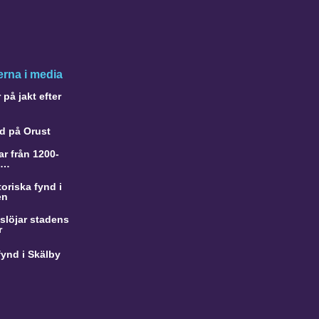
rna i media
på jakt efter
d på Orust
r från 1200-
a…
oriska fynd i
en
slöjar stadens
r
ynd i Skälby