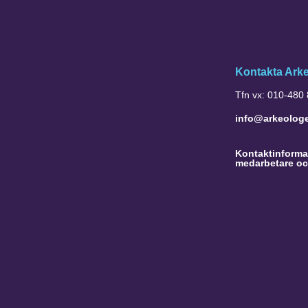
Kontakta Ark
Tfn vx: 010-480
info@arkeolog
Kontaktinformat
medarbetare oc