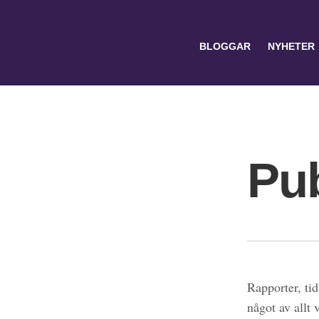
BLOGGAR
NYHETER
Pub
Search
for:
Rapporter, tid
något av allt