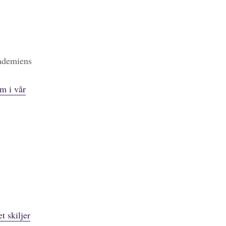
kademiens
m i vår
t skiljer