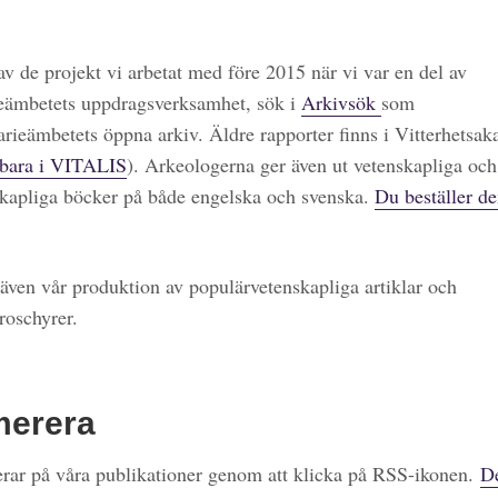
 av de projekt vi arbetat med före 2015 när vi var en del av
eämbetets uppdragsverksamhet, sök i
Arkivsök
som
arieämbetets öppna arkiv. Äldre rapporter finns i Vitterhetsa
bara i VITALIS
). Arkeologerna ger även ut vetenskapliga och
kapliga böcker på både engelska och svenska.
Du beställer de
även vår produktion av populärvetenskapliga artiklar och
roschyrer.
merera
ar på våra publikationer genom att klicka på RSS-ikonen.
De