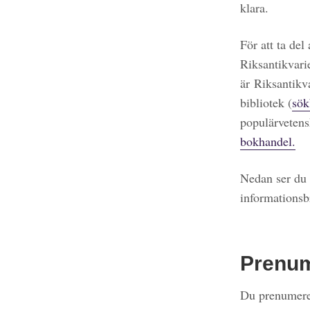
klara.
För att ta del
Riksantikvari
är Riksantikv
bibliotek (
sök
populärvetens
bokhandel.
Nedan ser du 
informationsb
Prenu
Du prenumerer