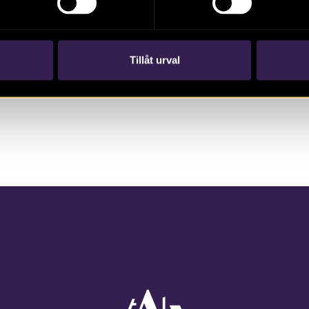
port i Kinda och om hur prästerna i Östra
Eneby roade sig med dryckeslekar på 1500-
talet. Tidskrift, 2024.
Tillåt urval