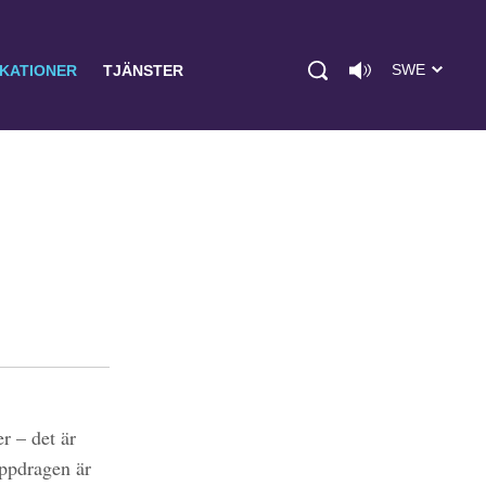
SWE
IKATIONER
TJÄNSTER
r – det är
uppdragen är