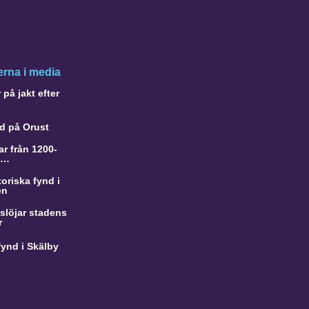
rna i media
på jakt efter
d på Orust
r från 1200-
a…
oriska fynd i
en
slöjar stadens
r
ynd i Skälby