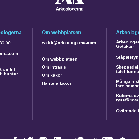
eologerna
Om webbplatsen
Arkeologe
Arkeologer 
webb@arkeologerna.com
 80 00
Getakärr
erna.com
Ståpälsfyn
Om webbplatsen
Om Intrasis
Skeppsdela
ion till
talet funn
h kontor
Om kakor
Många hist
Hantera kakor
Inre hamn
Kulorna av
ryssförsva
Oväntade f