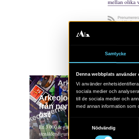
mellan olika 
Prenumerer
publikatione
Visa alla
A
Samtycke
Denna webbplats använder 
Vi använder enhetsidentifierar
sociala medier och analysera 
Arkeologerna – nya rön
till de sociala medier och a
från norr, syd, väst och
med annan information som du 
öst
Samtyckesval
Ett 3 000 år gammalt fingeravtryck, dekorerade
Nödvändig
stenåldersfiguriner, vikingatida båtgravar och