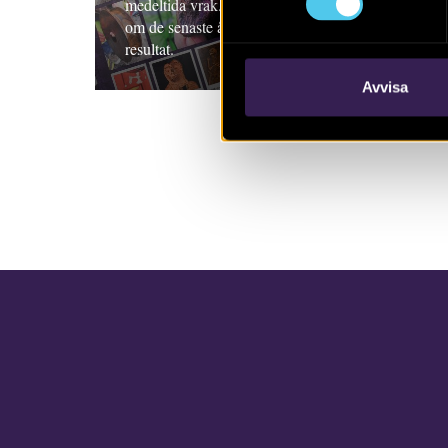
medeltida vrak. I vår nya tidskrift kan du läsa
om de senaste årens spännande upptäckter och
resultat.
Avvisa