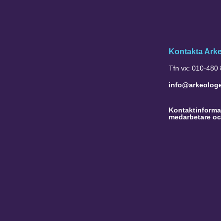
Kontakta Ark
Tfn vx: 010-480
info@arkeolog
Kontaktinformat
medarbetare oc