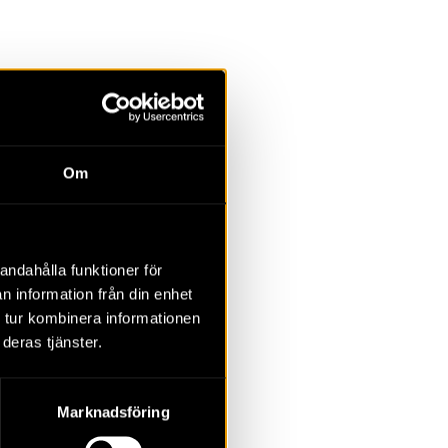
la
Övrigt
Om
2023
2022
2021
2020
2019
2018
andahålla funktioner för
n information från din enhet
 tur kombinera informationen
deras tjänster.
Marknadsföring