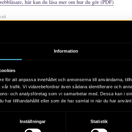
webbläsare, här kan du läsa mer om hur du gör (PDF)
a på
r
rtiklar
Böcker/tidskrifter
Populärvetenskap
Rapporter
Sko
Information
Alla
2026
2025
2024
cookies
e för att anpassa innehållet och annonserna till användarna, tillh
vår trafik. Vi vidarebefordrar även sådana identifierare och anna
nnons- och analysföretag som vi samarbetar med. Dessa kan i sin
Arkeologi i Östergötland
har tillhandahållit eller som de har samlat in när du har använt 
2024
Ett medeltida skattfynd hittat av en grävling i
Inställningar
Statistik
Ydreskogarna, myter längs vägen vid Helvetets