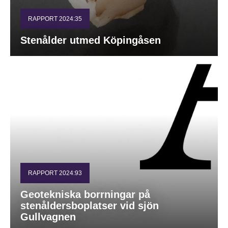
RAPPORT 2024:35
Stenålder utmed Köpingåsen
RAPPORT 2024:93
Geotekniska borrningar på
stenåldersboplatser vid sjön
Gullvagnen