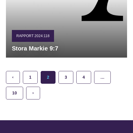
RAPPORT 2024:118
Stora Markie 9:7
‹
1
2
3
4
…
10
›