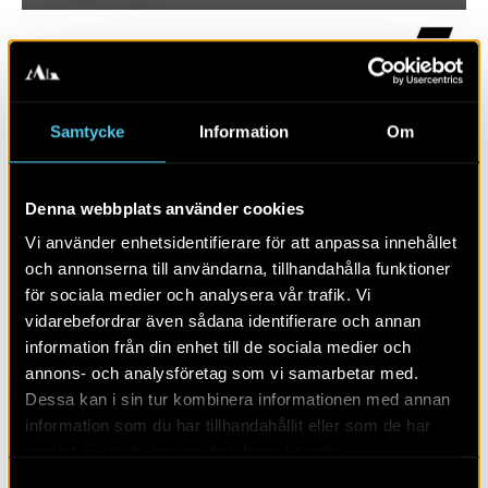
Samtycke
Information
Om
Denna webbplats använder cookies
Vi använder enhetsidentifierare för att anpassa innehållet
och annonserna till användarna, tillhandahålla funktioner
för sociala medier och analysera vår trafik. Vi
RAPPORT 2024:41
vidarebefordrar även sådana identifierare och annan
information från din enhet till de sociala medier och
Gästgivarstenen i Hanaskog
annons- och analysföretag som vi samarbetar med.
Dessa kan i sin tur kombinera informationen med annan
information som du har tillhandahållit eller som de har
samlat in när du har använt deras tjänster.
Samtyckesval