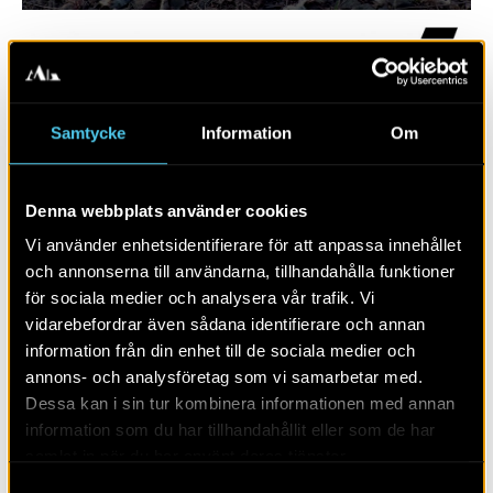
Samtycke
Information
Om
Denna webbplats använder cookies
Vi använder enhetsidentifierare för att anpassa innehållet
och annonserna till användarna, tillhandahålla funktioner
för sociala medier och analysera vår trafik. Vi
RAPPORT 2024:95
vidarebefordrar även sådana identifierare och annan
information från din enhet till de sociala medier och
Ramshäll
annons- och analysföretag som vi samarbetar med.
Dessa kan i sin tur kombinera informationen med annan
information som du har tillhandahållit eller som de har
samlat in när du har använt deras tjänster.
Samtyckesval