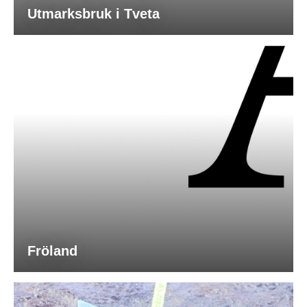
Utmarksbruk i Tveta
Fröland