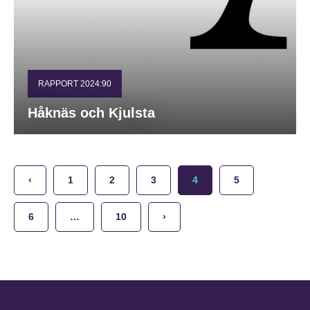
RAPPORT 2024:90
Håknäs och Kjulsta
‹
1
2
3
4
5
6
…
10
›