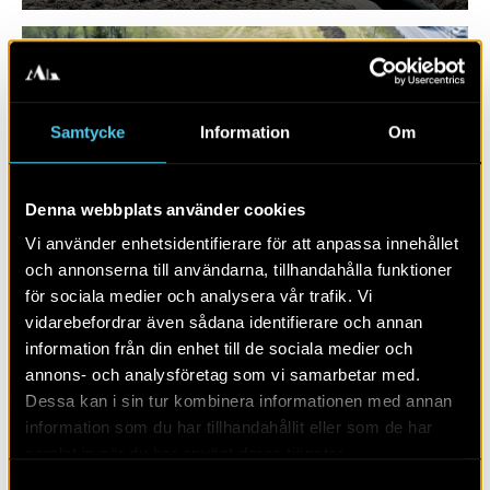
Samtycke
Information
Om
Denna webbplats använder cookies
Vi använder enhetsidentifierare för att anpassa innehållet
och annonserna till användarna, tillhandahålla funktioner
för sociala medier och analysera vår trafik. Vi
vidarebefordrar även sådana identifierare och annan
information från din enhet till de sociala medier och
Människor, möten och minnen
annons- och analysföretag som vi samarbetar med.
Dessa kan i sin tur kombinera informationen med annan
information som du har tillhandahållit eller som de har
samlat in när du har använt deras tjänster.
Samtyckesval