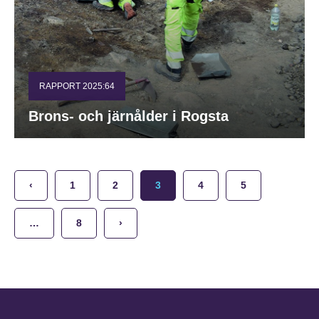
RAPPORT 2025:64
Brons- och järnålder i Rogsta
‹
1
2
3
4
5
…
8
›