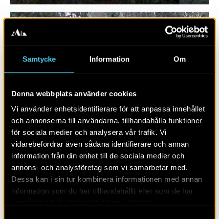
Samtycke
Information
Om
Denna webbplats använder cookies
Vi använder enhetsidentifierare för att anpassa innehållet
och annonserna till användarna, tillhandahålla funktioner
för sociala medier och analysera vår trafik. Vi
RAPPORT 2025:32
vidarebefordrar även sådana identifierare och annan
information från din enhet till de sociala medier och
Kraftledning Odensvi – Slottsbol
annons- och analysföretag som vi samarbetar med.
Dessa kan i sin tur kombinera informationen med annan
information som du har tillhandahållit eller som de har
samlat in när du har använt deras tjänster.
Samtyckesval