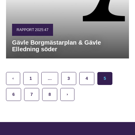
RAPPORT 2025:47
Gävle Borgmästarplan & Gävle
Elledning söder
‹
1
…
3
4
5
6
7
8
›