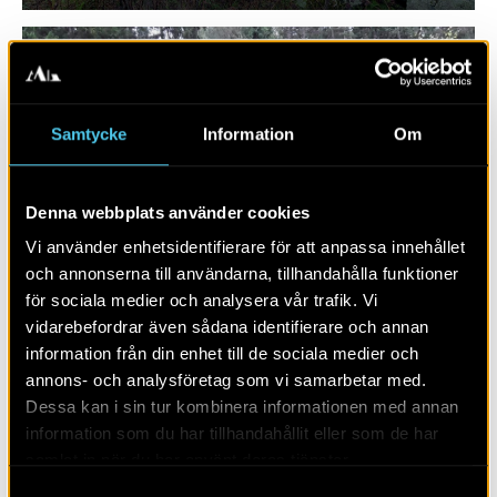
Samtycke
Information
Om
Denna webbplats använder cookies
Vi använder enhetsidentifierare för att anpassa innehållet
och annonserna till användarna, tillhandahålla funktioner
för sociala medier och analysera vår trafik. Vi
RAPPORT 2025:32
vidarebefordrar även sådana identifierare och annan
information från din enhet till de sociala medier och
Kraftledning Odensvi – Slottsbol
annons- och analysföretag som vi samarbetar med.
Dessa kan i sin tur kombinera informationen med annan
information som du har tillhandahållit eller som de har
samlat in när du har använt deras tjänster.
Samtyckesval