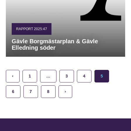
RAPPORT 2025:47
Gävle Borgmästarplan & Gävle
Elledning söder
‹
1
…
3
4
5
6
7
8
›