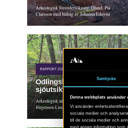
Arkeologisk förundersökning, Öland. Pia
Claesson med bidrag av Johanna Edqvist
RAPPORT 2026:19
Samtycke
Odlingslandskap med
sjöutsikt
Denna webbplats använder 
Arkeologisk utredning steg 2, Skåne. Anne
Vi använder enhetsidentifierar
Jörgensen-Lindahl
sociala medier och analysera 
till de sociala medier och a
med annan information som du 