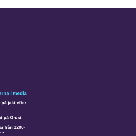
rna i media
på jakt efter
d på Orust
r från 1200-
a…