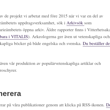
 av de projekt vi arbetat med före 2015 när vi var en del av
eämbetets uppdragsverksamhet, sök i
Arkivsök
som
arieämbetets öppna arkiv. Äldre rapporter finns i Vitterhetsa
bara i VITALIS
). Arkeologerna ger även ut vetenskapliga och
kapliga böcker på både engelska och svenska.
Du beställer de
även vår produktion av populärvetenskapliga artiklar och
roschyrer.
merera
ar på våra publikationer genom att klicka på RSS-ikonen.
De