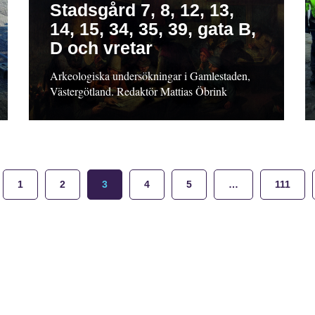
Stadsgård 7, 8, 12, 13,
14, 15, 34, 35, 39, gata B,
D och vretar
Arkeologiska undersökningar i Gamlestaden,
Västergötland. Redaktör Mattias Öbrink
1
2
3
4
5
…
111