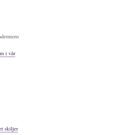
kademiens
m i vår
t skiljer