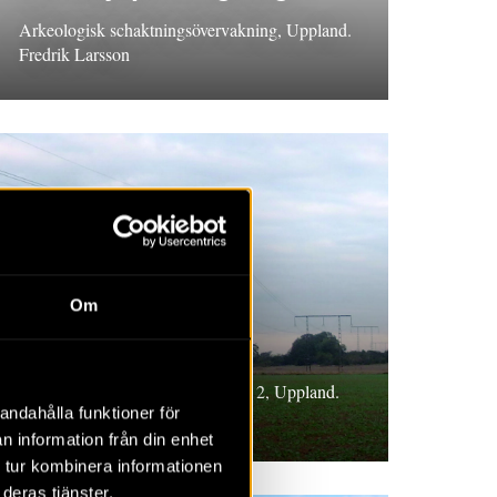
Arkeologisk schaktningsövervakning, Uppland.
Fredrik Larsson
RAPPORT 2026:14
Om
Uppsalapaketet
Arkeologisk utredning steg 1 och 2, Uppland.
andahålla funktioner för
Torbjörn Holback
n information från din enhet
 tur kombinera informationen
deras tjänster.