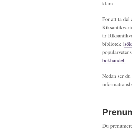
klara.
För att ta del
Riksantikvari
är Riksantikv
bibliotek (
sök
populärvetens
bokhandel.
Nedan ser du 
informationsb
Prenu
Du prenumerer