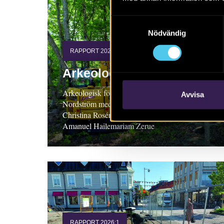
Samtyckesval
Nödvändig
RAPPORT 2026:4
Arkeologi i Väröbacka
Arkeologisk förundersökning, Halland. Emma
Avvisa
Nordström med bidrag av Maria Paring,
Christina Rosén, Santeri Vanhanen och
Amanuel Hailemariam Zerue
RAPPORT 2026:1