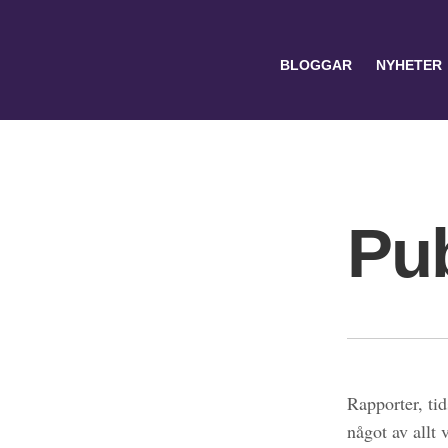
BLOGGAR
NYHETER
Pub
Search
for:
Rapporter, tid
något av allt