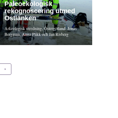
Paleoekologisk
rekognoscering utmed
Ostlänken
Arkeologisk utredning, Östergötland. Jonas
Bergman, Anna Plikk och Jan Risberg
›