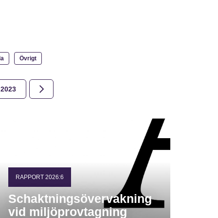
la
Övrigt
2023
2022
2021
2020
2019
2018
RAPPORT 2026:6
Schaktningsövervakning
vid miljöprovtagning