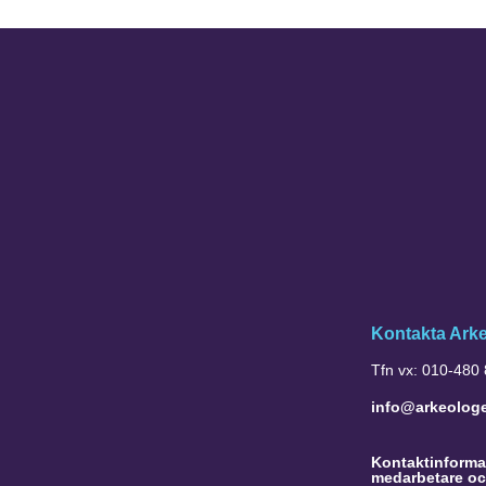
Kontakta Ark
Tfn vx: 010-480
info@arkeolog
Kontaktinformat
medarbetare oc