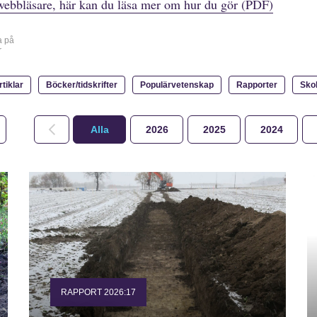
webbläsare, här kan du läsa mer om hur du gör (PDF)
a på
r
rtiklar
Böcker/tidskrifter
Populärvetenskap
Rapporter
Sko
Alla
2026
2025
2024
RAPPORT 2026:17