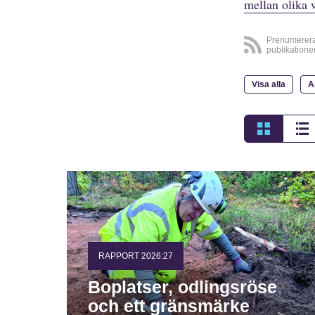
mellan olika 
Prenumerer
publikatione
Visa alla
A
RAPPORT 2026:27
Boplatser, odlingsröse
och ett gränsmärke