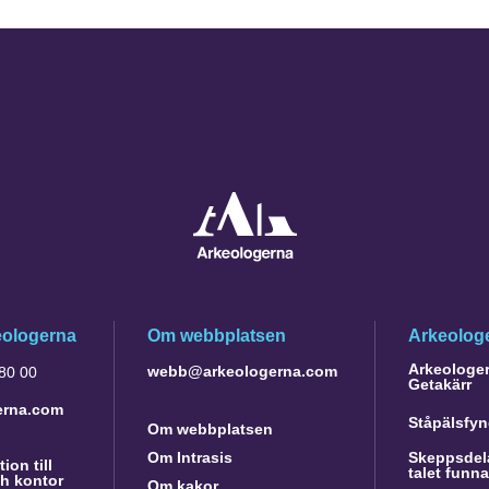
eologerna
Om webbplatsen
Arkeologe
Arkeologer 
webb@arkeologerna.com
 80 00
Getakärr
erna.com
Ståpälsfyn
Om webbplatsen
Om Intrasis
Skeppsdela
ion till
talet funn
h kontor
Om kakor