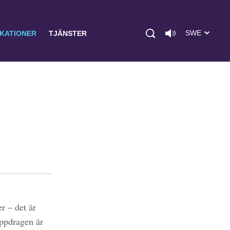
SWE
IKATIONER
TJÄNSTER
r – det är
uppdragen är