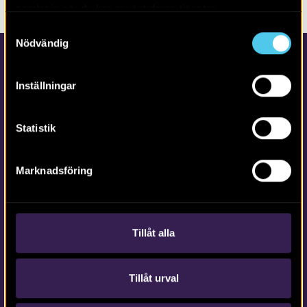
samlat in när du har använt deras tjänster.
Samtyckesval
Nödvändig
Inställningar
Statistik
Kontakta Arkeologerna
Marknadsföring
Tfn vx: 010-480 80 00
info@arkeologerna.com
Kontaktinformation till medarbetare och kontor
Tillåt alla
Tillåt urval
Om webbplatsen
webb@arkeologerna.com