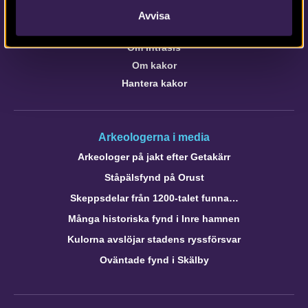
Avvisa
Om webbplatsen
Om Intrasis
Om kakor
Hantera kakor
Arkeologerna i media
Arkeologer på jakt efter Getakärr
Ståpälsfynd på Orust
Skeppsdelar från 1200-talet funna…
Många historiska fynd i Inre hamnen
Kulorna avslöjar stadens ryssförsvar
Oväntade fynd i Skälby