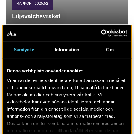
RAPPORT 2025:52
Liljevalchsvraket
Samtycke
Information
Om
Denna webbplats använder cookies
Vi använder enhetsidentifierare för att anpassa innehållet
och annonserna till användarna, tillhandahålla funktioner
för sociala medier och analysera vår trafik. Vi
vidarebefordrar även sådana identifierare och annan
RAPPORT 2025:7
information från din enhet till de sociala medier och
annons- och analysföretag som vi samarbetar med.
Varbergsvraken 2, 5 och 6
Dessa kan i sin tur kombinera informationen med annan
information som du har tillhandahållit eller som de har