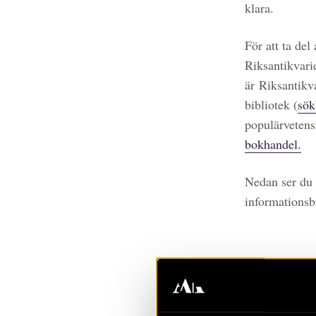
klara.
För att ta del
Riksantikvari
är Riksantikv
bibliotek (
sök
populärvetens
bokhandel.
Nedan ser du 
informationsb
Prenu
Du prenumerer