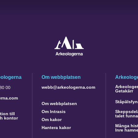
eologerna
Om webbplatsen
Arkeologe
Arkeologer 
webb@arkeologerna.com
 80 00
Getakärr
erna.com
Ståpälsfyn
Om webbplatsen
Om Intrasis
Skeppsdela
ion till
talet funn
h kontor
Om kakor
Många hist
Hantera kakor
Inre hamn