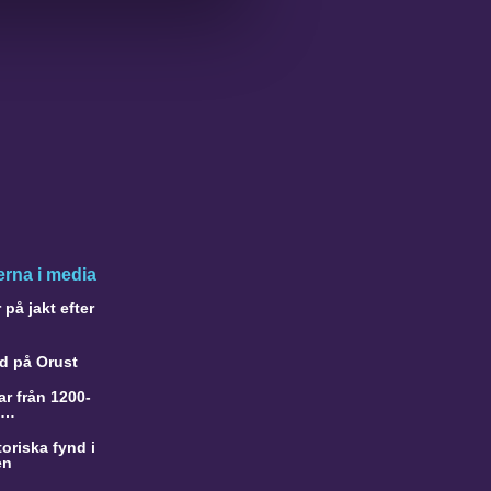
rna i media
på jakt efter
d på Orust
r från 1200-
a…
oriska fynd i
en