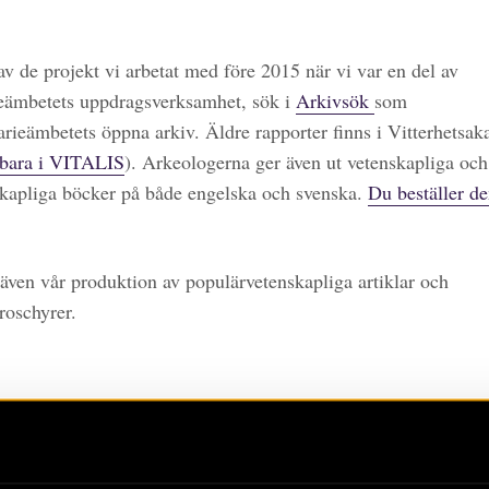
 av de projekt vi arbetat med före 2015 när vi var en del av
eämbetets uppdragsverksamhet, sök i
Arkivsök
som
arieämbetets öppna arkiv. Äldre rapporter finns i Vitterhetsa
bara i VITALIS
). Arkeologerna ger även ut vetenskapliga och
kapliga böcker på både engelska och svenska.
Du beställer de
även vår produktion av populärvetenskapliga artiklar och
roschyrer.
merera
ar på våra publikationer genom att klicka på RSS-ikonen.
De