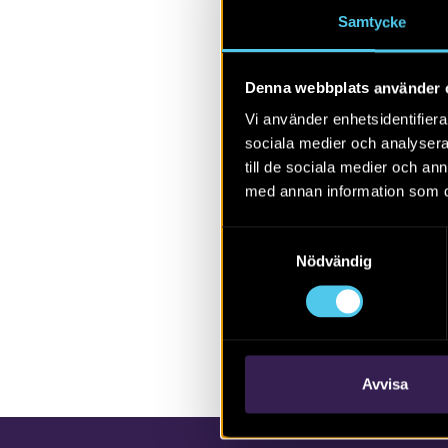
mellan olika 
Samtycke
Prenumerer
publikatione
Denna webbplats använder 
Vi använder enhetsidentifierar
Visa alla
A
sociala medier och analysera 
till de sociala medier och a
med annan information som du 
Samtyckesval
Inga poster hi
Nödvändig
Avvisa