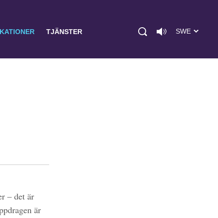
SWE
IKATIONER
TJÄNSTER
r – det är
uppdragen är