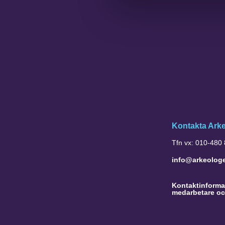
Kontakta Ark
Tfn vx: 010-480
info@arkeolog
Kontaktinformat
medarbetare oc