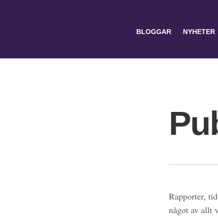
BLOGGAR
NYHETER
Pub
Search
for:
Rapporter, tid
något av allt