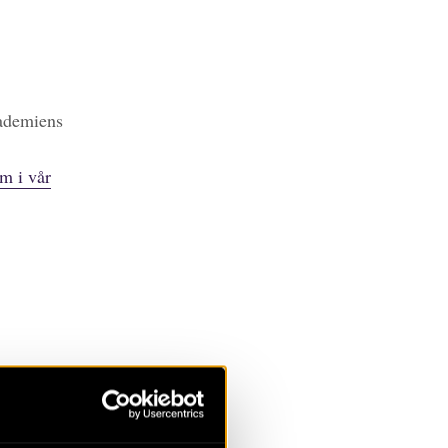
kademiens
m i vår
t skiljer