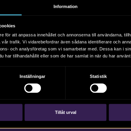
webbläsare, här kan du läsa mer om hur du gör (PDF)
Information
a på
r
cookies
e för att anpassa innehållet och annonserna till användarna, tillh
rtiklar
Böcker/tidskrifter
Populärvetenskap
Rapporter
Sko
vår trafik. Vi vidarebefordrar även sådana identifierare och anna
nnons- och analysföretag som vi samarbetar med. Dessa kan i sin
Alla
2026
2025
2024
har tillhandahållit eller som de har samlat in när du har använt 
ttades. Försök gärna med annan filtrering eller fritextsökning
Inställningar
Statistik
Tillåt urval