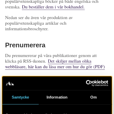
populärvetenskapliga böcker på både engelska och
svenska.
Du beställer dem i vår bokhandel.
Nedan ser du även vår produktion av
populärvetenskapliga artiklar och
informationsbroschyrer.
Prenumerera
Du prenumererar på våra publikationer genom att
klicka på RSS-ikonen.
Det skiljer mellan olika
webbläsare, här kan du läsa mer om hur du gör (PDF)
Prenumerera på
publikationer
Visa alla
Artiklar
Böcker/tidskrifter
Samtycke
Information
Om
Populärvetenskap
Rapporter
Skola
Övrigt