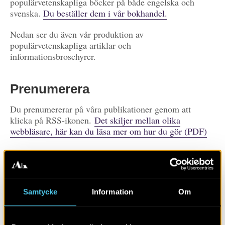
populärvetenskapliga böcker på både engelska och
svenska.
Du beställer dem i vår bokhandel.
Nedan ser du även vår produktion av
populärvetenskapliga artiklar och
informationsbroschyrer.
Prenumerera
Du prenumererar på våra publikationer genom att
klicka på RSS-ikonen.
Det skiljer mellan olika
webbläsare, här kan du läsa mer om hur du gör (PDF)
Prenumerera på
publikationer
Visa alla
Artiklar
Böcker/tidskrifter
Samtycke
Information
Om
Populärvetenskap
Rapporter
Skola
Övrigt