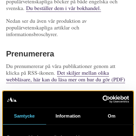
populärvetenskapliga böcker på både engelska och
svenska.
Du beställer dem i vår bokhandel.
Nedan ser du även vår produktion av
populärvetenskapliga artiklar och
informationsbroschyrer.
Prenumerera
Du prenumererar på våra publikationer genom att
klicka på RSS-ikonen.
Det skiljer mellan olika
webbläsare, här kan du läsa mer om hur du gör (PDF)
Prenumerera på
publikationer
Visa alla
Artiklar
Böcker/tidskrifter
Samtycke
Information
Om
Populärvetenskap
Rapporter
Skola
Övrigt