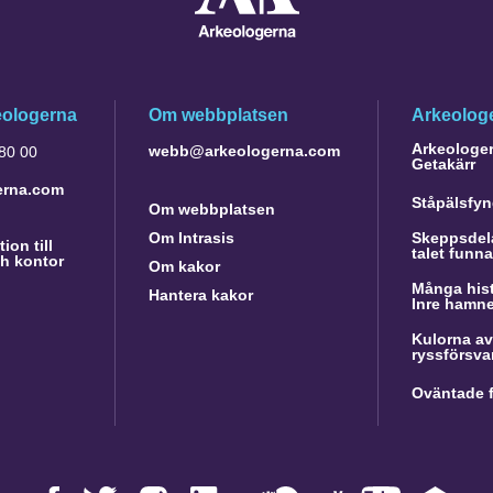
eologerna
Om webbplatsen
Arkeologe
Arkeologer 
webb@arkeologerna.com
 80 00
Getakärr
erna.com
Ståpälsfyn
Om webbplatsen
Om Intrasis
Skeppsdela
ion till
talet funn
h kontor
Om kakor
Många hist
Hantera kakor
Inre hamn
Kulorna av
ryssförsva
Oväntade f