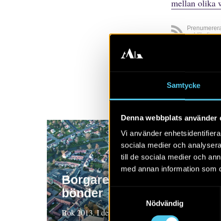
mellan olika 
Prenumerer
publikatione
Visa alla
A
Samtycke
Denna webbplats använder 
Vi använder enhetsidentifierar
sociala medier och analysera 
till de sociala medier och a
med annan information som du 
Borgare, bröder och
bönder
Samtyckesval
Nödvändig
Bok 2013. I denna bok ges en samlad bild av