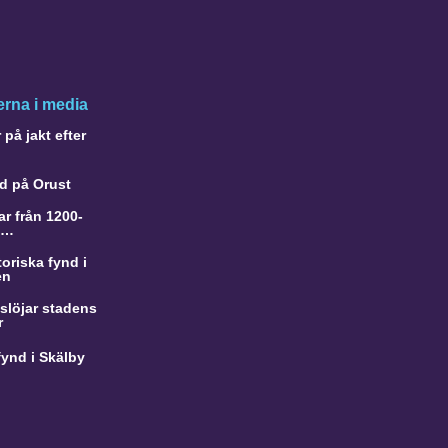
rna i media
på jakt efter
d på Orust
r från 1200-
a…
oriska fynd i
en
slöjar stadens
r
ynd i Skälby