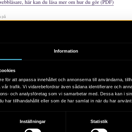
webbläsare, här kan du läsa mer om hur du gör (PDF)
a på
r
rtiklar
Böcker/tidskrifter
Populärvetenskap
Rapporter
Sko
Information
Alla
2026
2025
2024
cookies
e för att anpassa innehållet och annonserna till användarna, tillh
vår trafik. Vi vidarebefordrar även sådana identifierare och anna
nnons- och analysföretag som vi samarbetar med. Dessa kan i sin
har tillhandahållit eller som de har samlat in när du har använt 
Inställningar
Statistik