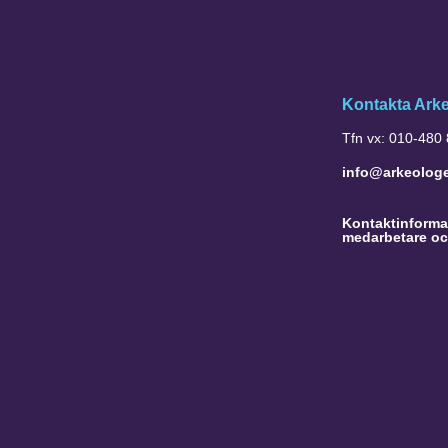
Kontakta Ark
Tfn vx: 010-480
info@arkeolog
Kontaktinformat
medarbetare oc