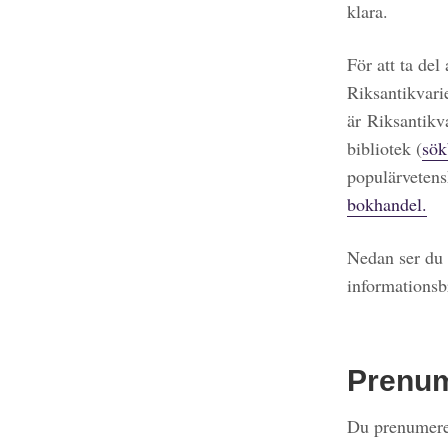
klara.
För att ta del
Riksantikvari
är Riksantikv
bibliotek (
sök
populärvetens
bokhandel.
Nedan ser du 
informationsb
Prenu
Du prenumerer