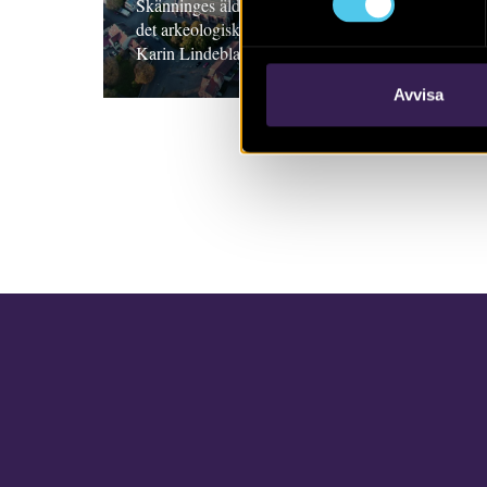
Skänninges äldre historia, med utgångpunkt i
det arkeologiska materialet. Rikard Hedvall,
Karin Lindeblad och Hanna Menander
Avvisa