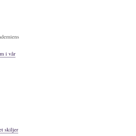
kademiens
m i vår
t skiljer