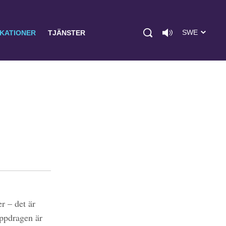
SWE
IKATIONER
TJÄNSTER
r – det är
uppdragen är