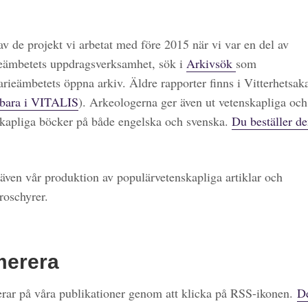
 av de projekt vi arbetat med före 2015 när vi var en del av
eämbetets uppdragsverksamhet, sök i
Arkivsök
som
arieämbetets öppna arkiv. Äldre rapporter finns i Vitterhetsa
bara i VITALIS
). Arkeologerna ger även ut vetenskapliga och
kapliga böcker på både engelska och svenska.
Du beställer de
även vår produktion av populärvetenskapliga artiklar och
roschyrer.
merera
ar på våra publikationer genom att klicka på RSS-ikonen.
De