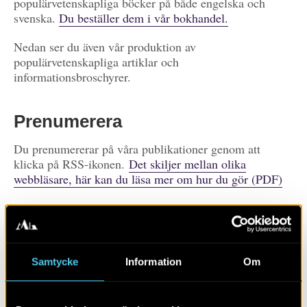
populärvetenskapliga böcker på både engelska och
svenska.
Du beställer dem i vår bokhandel.
Nedan ser du även vår produktion av
populärvetenskapliga artiklar och
informationsbroschyrer.
Prenumerera
Du prenumererar på våra publikationer genom att
klicka på RSS-ikonen.
Det skiljer mellan olika
webbläsare, här kan du läsa mer om hur du gör (PDF)
Prenumerera på
publikationer
Visa alla
Artiklar
Böcker/tidskrifter
Samtycke
Information
Om
Populärvetenskap
Rapporter
Skola
Övrigt