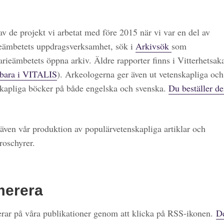
 av de projekt vi arbetat med före 2015 när vi var en del av
eämbetets uppdragsverksamhet, sök i
Arkivsök
som
arieämbetets öppna arkiv. Äldre rapporter finns i Vitterhetsa
bara i VITALIS
). Arkeologerna ger även ut vetenskapliga och
kapliga böcker på både engelska och svenska.
Du beställer de
även vår produktion av populärvetenskapliga artiklar och
roschyrer.
merera
ar på våra publikationer genom att klicka på RSS-ikonen.
De