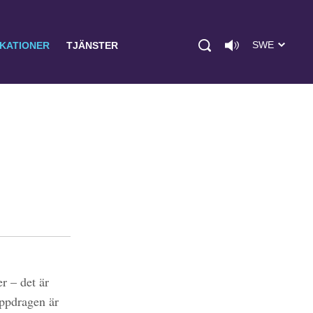
SWE
IKATIONER
TJÄNSTER
r – det är
uppdragen är