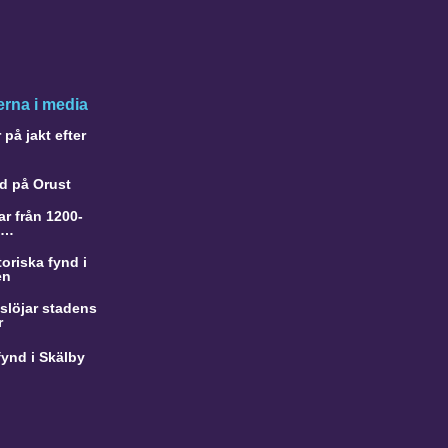
rna i media
på jakt efter
d på Orust
r från 1200-
a…
oriska fynd i
en
slöjar stadens
r
ynd i Skälby