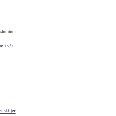
kademiens
m i vår
t skiljer