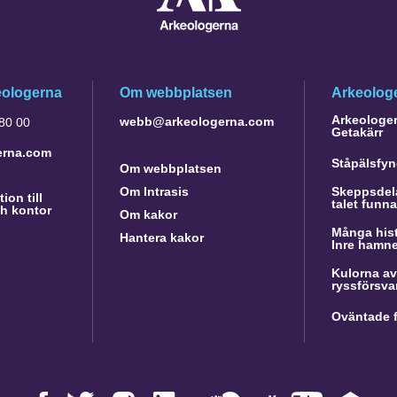
eologerna
Om webbplatsen
Arkeologe
Arkeologer 
webb@arkeologerna.com
 80 00
Getakärr
erna.com
Ståpälsfyn
Om webbplatsen
Om Intrasis
Skeppsdela
ion till
talet funn
h kontor
Om kakor
Många hist
Hantera kakor
Inre hamn
Kulorna av
ryssförsva
Oväntade f