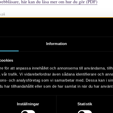
webbläsare, här kan du läsa mer om hur du gör (PDF)
a på
r
rtiklar
Böcker/tidskrifter
Populärvetenskap
Rapporter
Sko
Information
Alla
2026
2025
2024
cookies
e för att anpassa innehållet och annonserna till användarna, tillh
vår trafik. Vi vidarebefordrar även sådana identifierare och anna
nnons- och analysföretag som vi samarbetar med. Dessa kan i sin
har tillhandahållit eller som de har samlat in när du har använt 
Inställningar
Statistik