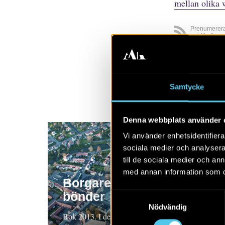
mellan olika 
Prenumerer
publikatione
Visa alla
A
Samtycke
Denna webbplats använder 
Vi använder enhetsidentifierar
sociala medier och analysera 
till de sociala medier och a
med annan information som du 
Borgare, bröder och
bönder
Samtyckesval
Nödvändig
Bok 2013. I denna bok ges en samlad bild av