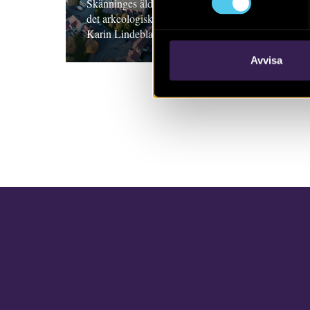
Skänninges äldre historia, med utgångpunkt i
det arkeologiska materialet. Rikard Hedvall,
Karin Lindeblad och Hanna Menander
Avvisa