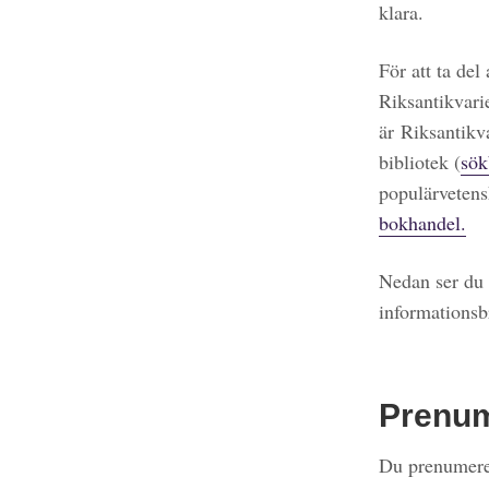
klara.
För att ta del
Riksantikvari
är Riksantikv
bibliotek (
sök
populärvetens
bokhandel.
Nedan ser du 
informationsb
Prenu
Du prenumerer