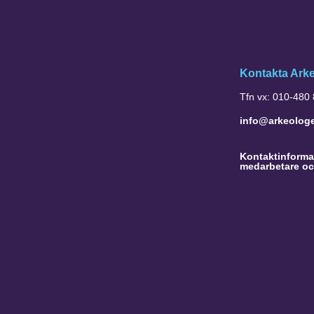
Kontakta Ark
Tfn vx: 010-480
info@arkeolog
Kontaktinformat
medarbetare oc