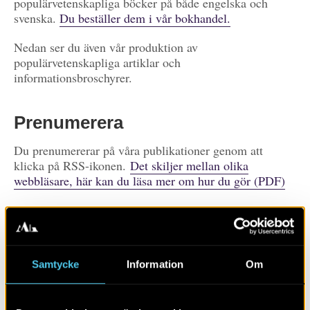
populärvetenskapliga böcker på både engelska och
svenska.
Du beställer dem i vår bokhandel.
Nedan ser du även vår produktion av
populärvetenskapliga artiklar och
informationsbroschyrer.
Prenumerera
Du prenumererar på våra publikationer genom att
klicka på RSS-ikonen.
Det skiljer mellan olika
webbläsare, här kan du läsa mer om hur du gör (PDF)
Prenumerera på
publikationer
Visa alla
Artiklar
Böcker/tidskrifter
Samtycke
Information
Om
Populärvetenskap
Rapporter
Skola
Övrigt