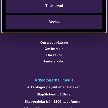
Kontaktinformation till medarbetare och kontor
Tillåt urval
Avvisa
Om webbplatsen
webb@arkeologerna.com
Om webbplatsen
Om Intrasis
Om kakor
Hantera kakor
Arkeologerna i media
Arkeologer på jakt efter Getakärr
Ståpälsfynd på Orust
Skeppsdelar från 1200-talet funna…