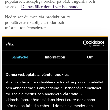
populärvetenskapliga böcker på både engelska och
svenska.
Du beställer dem i vår bokhandel.
Nedan ser du även vår produktion av
populärvetenskapliga artiklar och
informationsbroschyrer.
Prenumerera
Du prenumererar på våra publikationer genom att
Samtycke
Information
Om
klicka på RSS-ikonen.
Det skiljer mellan olika
webbläsare, här kan du läsa mer om hur du gör (PDF)
Denna webbplats använder cookies
Prenumerera på
publikationer
Vi använder enhetsidentifierare för att anpassa innehållet
och annonserna till användarna, tillhandahålla funktioner
Visa alla
Artiklar
Böcker/tidskrifter
för sociala medier och analysera vår trafik. Vi
vidarebefordrar även sådana identifierare och annan
Populärvetenskap
Rapporter
Skola
Övrigt
information från din enhet till de sociala medier och