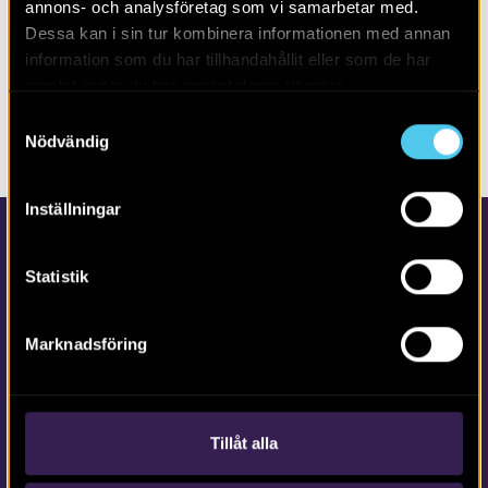
annons- och analysföretag som vi samarbetar med.
Alla
2026
Dessa kan i sin tur kombinera informationen med annan
information som du har tillhandahållit eller som de har
samlat in när du har använt deras tjänster.
Inga poster hittades. Försök gärna med annan filtrering
Samtyckesval
eller fritextsökning.
Nödvändig
Inställningar
Statistik
Marknadsföring
Kontakta Arkeologerna
Tfn vx: 010-480 80 00
Tillåt alla
info@arkeologerna.com