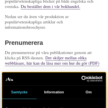
populärvetenskapliga böcker på både engelska och
svenska.
Du beställer dem i vår bokhandel.
Nedan ser du även vår produktion av
populärvetenskapliga artiklar och
informationsbroschyrer.
Prenumerera
Du prenumererar på våra publikationer genom att
klicka på RSS-ikonen.
Det skiljer mellan olika
webbläsare, här kan du läsa mer om hur du gör (PDF)
Prenumerera på
publikationer
Visa alla
Artiklar
Böcker/tidskrifter
Samtycke
Information
Om
Populärvetenskap
Rapporter
Skola
Övrigt