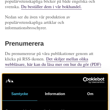
populärvetenskapliga böcker på både engelska och
svenska.
Du beställer dem i vår bokhandel.
Nedan ser du även vår produktion av
populärvetenskapliga artiklar och
informationsbroschyrer.
Prenumerera
Du prenumererar på våra publikationer genom att
klicka på RSS-ikonen.
Det skiljer mellan olika
webbläsare, här kan du läsa mer om hur du gör (PDF)
Prenumerera på
publikationer
Visa alla
Artiklar
Böcker/tidskrifter
Samtycke
Information
Om
Populärvetenskap
Rapporter
Skola
Övrigt