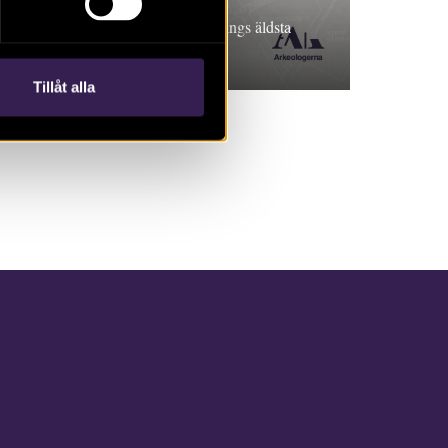
Bok, 2017. Perspektiv på Nyköpings äldsta
historia. Peter Carelli
Tillåt alla