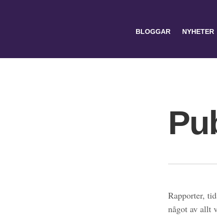
BLOGGAR
NYHETER
Pub
Search
for:
Rapporter, tid
något av allt