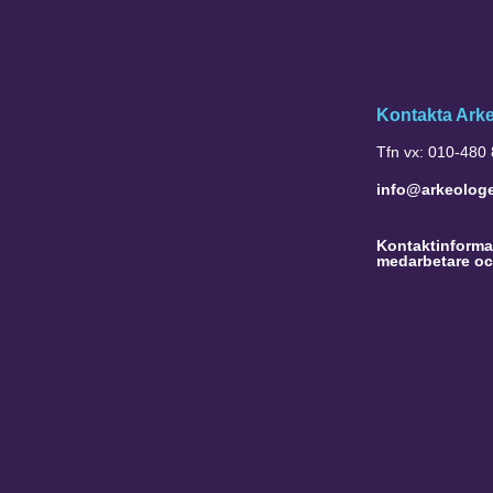
Kontakta Ark
Tfn vx: 010-480
info@arkeolog
Kontaktinformat
medarbetare oc