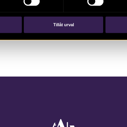
Bok, 2017. Flera spännande undersökningar
har gjorts i Rasbo i Uppland. Nu kan du läsa
mer om resultaten. Magnus Artursson m fl
Tillåt urval