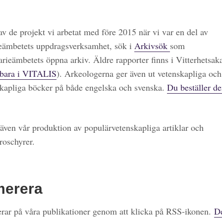
 av de projekt vi arbetat med före 2015 när vi var en del av
eämbetets uppdragsverksamhet, sök i
Arkivsök
som
arieämbetets öppna arkiv. Äldre rapporter finns i Vitterhetsa
bara i VITALIS
). Arkeologerna ger även ut vetenskapliga och
kapliga böcker på både engelska och svenska.
Du beställer de
även vår produktion av populärvetenskapliga artiklar och
roschyrer.
merera
ar på våra publikationer genom att klicka på RSS-ikonen.
De