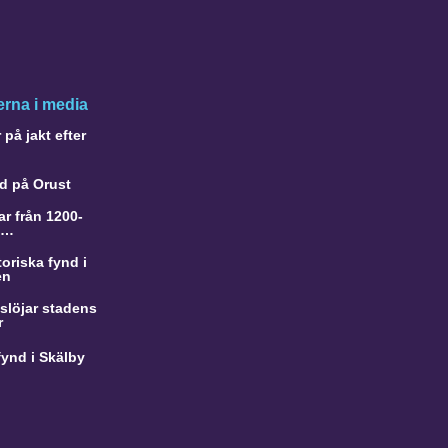
rna i media
på jakt efter
d på Orust
r från 1200-
a…
oriska fynd i
en
slöjar stadens
r
ynd i Skälby