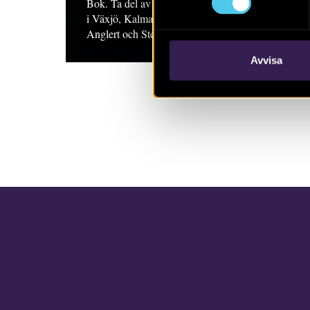
Bok. Ta del av de senaste årens undersökningar
i Växjö, Kalmar och på Kalmar slott. Mats
Anglert och Stefan Larsson
Avvisa