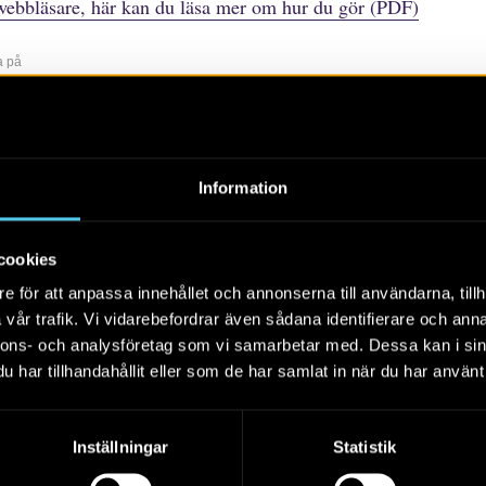
webbläsare, här kan du läsa mer om hur du gör (PDF)
a på
r
rtiklar
Böcker/tidskrifter
Populärvetenskap
Rapporter
Sko
Information
Alla
2026
2025
2024
cookies
e för att anpassa innehållet och annonserna till användarna, tillh
vår trafik. Vi vidarebefordrar även sådana identifierare och anna
nnons- och analysföretag som vi samarbetar med. Dessa kan i sin
har tillhandahållit eller som de har samlat in när du har använt 
Rasbobygden i ett
långtidsperspektiv
Inställningar
Statistik