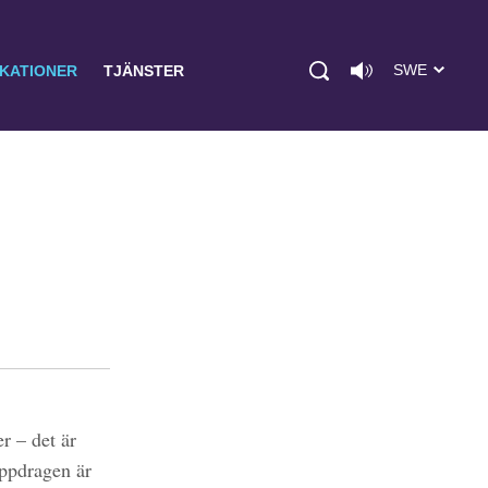
SWE
IKATIONER
TJÄNSTER
r – det är
uppdragen är