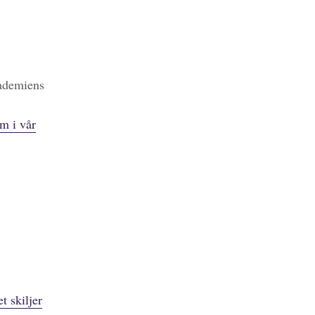
kademiens
m i vår
t skiljer