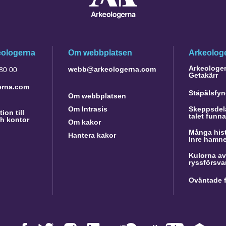
eologerna
Om webbplatsen
Arkeologe
Arkeologer 
webb@arkeologerna.com
 80 00
Getakärr
erna.com
Ståpälsfyn
Om webbplatsen
Om Intrasis
Skeppsdela
ion till
talet funn
h kontor
Om kakor
Många hist
Hantera kakor
Inre hamn
Kulorna av
ryssförsva
Oväntade f