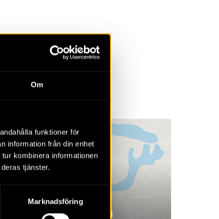
la
Övrigt
Om
2023
2022
2021
2020
2019
2018
andahålla funktioner för
n information från din enhet
 tur kombinera informationen
deras tjänster.
Marknadsföring
Den nya köpingen