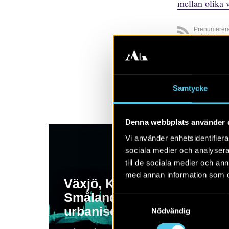
mellan olika 
Prenumerer
publikatione
Visa alla
A
Samtycke
Denna webbplats använder 
Vi använder enhetsidentifierar
sociala medier och analysera 
till de sociala medier och a
med annan information som du 
Växjö, Kalmar och
Smålands tidigaste
Samtyckesval
urbanisering
Nödvändig