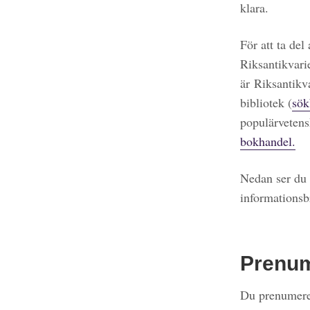
klara.
För att ta del
Riksantikvari
är Riksantikv
bibliotek (
sök
populärvetens
bokhandel.
Nedan ser du 
informationsb
Prenu
Du prenumerer