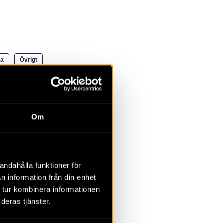
la
Övrigt
2023
2022
2021
2020
2019
2018
Om
andahålla funktioner för
n information från din enhet
 tur kombinera informationen
deras tjänster.