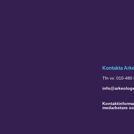
Kontakta Ark
Tfn vx: 010-480
info@arkeolog
Kontaktinformat
medarbetare oc