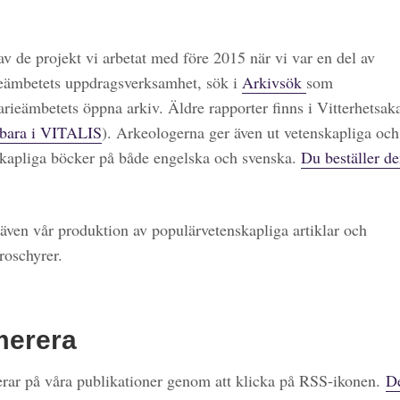
 av de projekt vi arbetat med före 2015 när vi var en del av
eämbetets uppdragsverksamhet, sök i
Arkivsök
som
arieämbetets öppna arkiv. Äldre rapporter finns i Vitterhetsa
bara i VITALIS
). Arkeologerna ger även ut vetenskapliga och
kapliga böcker på både engelska och svenska.
Du beställer de
även vår produktion av populärvetenskapliga artiklar och
roschyrer.
merera
ar på våra publikationer genom att klicka på RSS-ikonen.
De