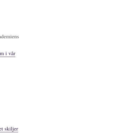
kademiens
m i vår
t skiljer