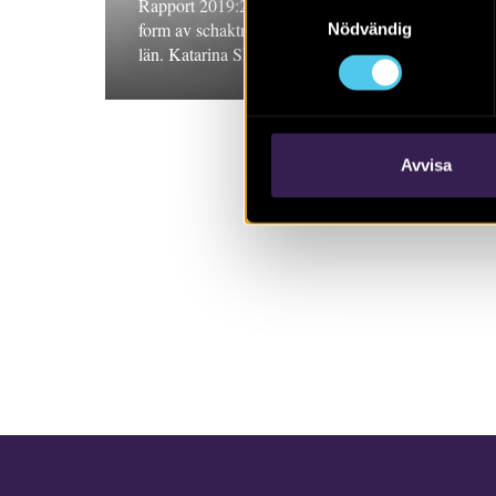
Samtyckesval
Rapport 2019:22. Arkeologisk undersökning i
form av schaktningsövervakning, Östergötlands
Nödvändig
län. Katarina Sköld
Avvisa