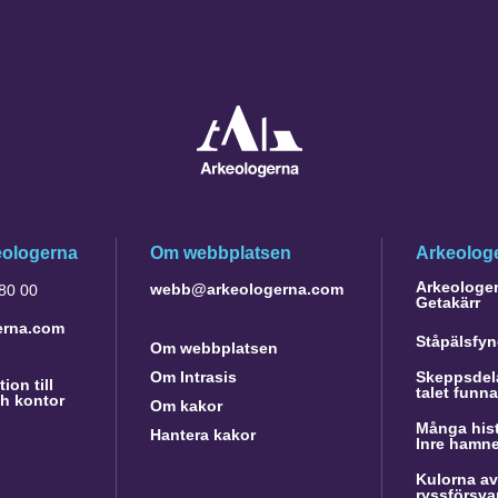
eologerna
Om webbplatsen
Arkeologe
Arkeologer 
webb@arkeologerna.com
 80 00
Getakärr
erna.com
Ståpälsfyn
Om webbplatsen
Om Intrasis
Skeppsdela
ion till
talet funn
h kontor
Om kakor
Många hist
Hantera kakor
Inre hamn
Kulorna av
ryssförsva