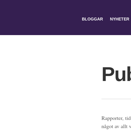
BLOGGAR
NYHETER
Pub
Search
for:
Rapporter, tid
något av allt