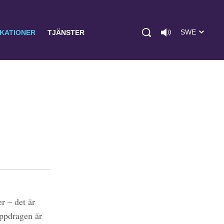
SWE
IKATIONER
TJÄNSTER
r – det är
uppdragen är