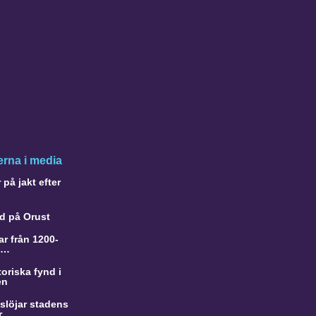
rna i media
på jakt efter
d på Orust
r från 1200-
a…
oriska fynd i
en
slöjar stadens
r