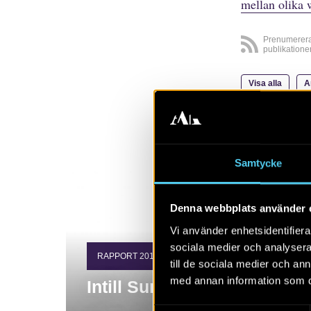
mellan olika 
Prenumerer
publikatione
Visa alla
A
Samtycke
Denna webbplats använder 
Vi använder enhetsidentifierar
sociala medier och analysera 
RAPPORT 2019:22
till de sociala medier och a
med annan information som du 
Intill Sunkerstad bytomt