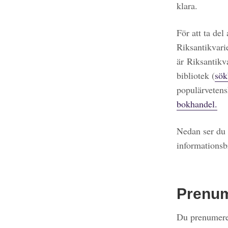
klara.
För att ta del
Riksantikvari
är Riksantikv
bibliotek (
sök
populärvetens
bokhandel.
Nedan ser du 
informationsb
Prenu
Du prenumerer