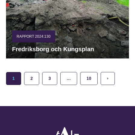
RAPPORT 2024:130
Fredriksborg och Kungsplan
1
2
3
…
10
›