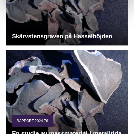
Skärvstensgraven på Hasselhöjden
RAPPORT 2024:76
En studie av massmaterial i metalltida