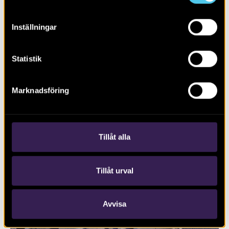
Inställningar
Statistik
Marknadsföring
RAPPORT 2024:79
Boplats och rituella aktiviteter
Tillåt alla
Tillåt urval
Avvisa