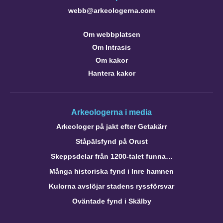
webb@arkeologerna.com
Om webbplatsen
Om Intrasis
Om kakor
Hantera kakor
Arkeologerna i media
Arkeologer på jakt efter Getakärr
Ståpälsfynd på Orust
Skeppsdelar från 1200-talet funna…
Många historiska fynd i Inre hamnen
Kulorna avslöjar stadens ryssförsvar
Oväntade fynd i Skälby