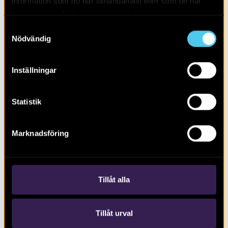
information som du har tillhandahållit eller som de har
samlat in när du har använt deras tjänster.
Samtyckesval
Nödvändig
Inställningar
Arkeologerna – nya rön från norr, syd,
väst och öst
Statistik
Marknadsföring
Tillåt alla
Tillåt urval