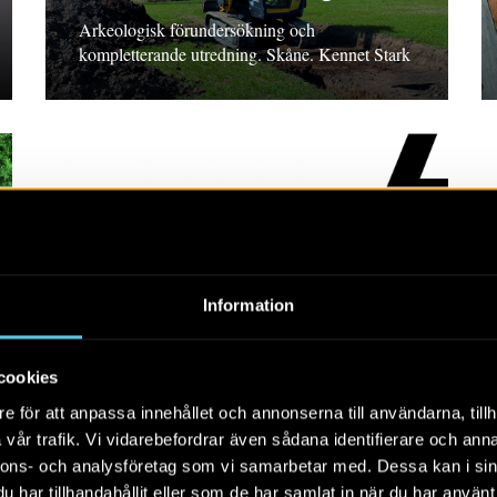
Arkeologisk förundersökning och
kompletterande utredning. Skåne. Kennet Stark
RAPPORT 2024:104
Information
På stranden vid
Faxeholm
cookies
Arkeologisk undersökning, Hälsingland Tomas
e för att anpassa innehållet och annonserna till användarna, tillh
Westberg
vår trafik. Vi vidarebefordrar även sådana identifierare och anna
nnons- och analysföretag som vi samarbetar med. Dessa kan i sin
har tillhandahållit eller som de har samlat in när du har använt 