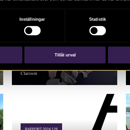
Inställningar
Statistik
Skärvstensgraven på
Hasselhöjden
Tillåt urval
Populärvetenskaplig sammanfattning, 2024 Pia
Claesson
RAPPORT 2024:126