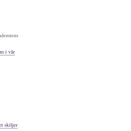
kademiens
m i vår
t skiljer