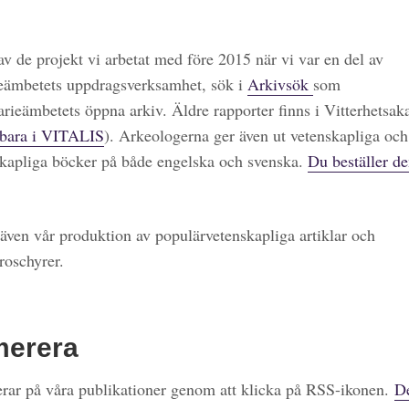
 av de projekt vi arbetat med före 2015 när vi var en del av
eämbetets uppdragsverksamhet, sök i
Arkivsök
som
arieämbetets öppna arkiv. Äldre rapporter finns i Vitterhetsa
bara i VITALIS
). Arkeologerna ger även ut vetenskapliga och
kapliga böcker på både engelska och svenska.
Du beställer de
även vår produktion av populärvetenskapliga artiklar och
roschyrer.
merera
ar på våra publikationer genom att klicka på RSS-ikonen.
De