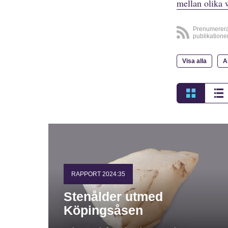
mellan olika 
Prenumerer
publikatione
Visa alla
A
RAPPORT 2024:35
Stenålder utmed
Köpingsåsen