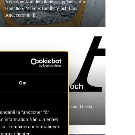
Arkeologisk undersökning, Uppland John
Hamilton, Magnus Lindberg och Lars
Andersson m. fl.
RAPPORT 2024:29
Om
Ett par kokgropar och
gropar
Arkeologisk förundersökning, Halland Gisela
andahålla funktioner för
Ängeby
n information från din enhet
 tur kombinera informationen
deras tjänster.