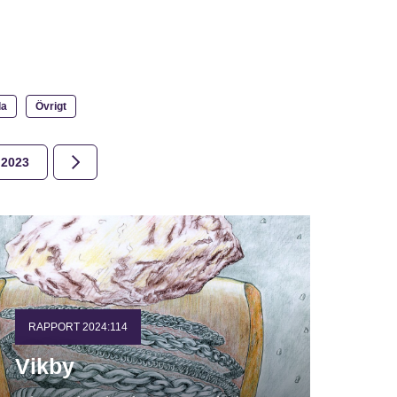
la
Övrigt
2023
2022
2021
2020
2019
2018
RAPPORT 2024:114
Vikby