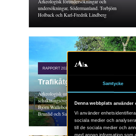
Arkeologisk förundersökningar och
undersökningar, Södermanland. Torbjörn
Holback och Karl-Fredrik Lindberg
RAPPORT 2024:99
Trafikåtgärder i Kivik
Samtycke
Arkeologisk undersökning i form av
schaktningsövervakning 2022–2023, Skåne.
Denna webbplats använder 
Björn Wallebom med bidrag av Anette Nilsson
Vi använder enhetsidentifierar
Brunlid och Santeri Vanhanen
sociala medier och analysera 
till de sociala medier och a
med annan information som du 