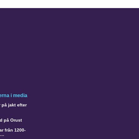
rna i media
på jakt efter
d på Orust
r från 1200-
a…