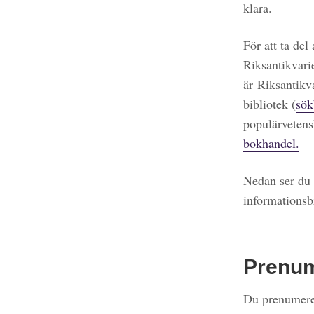
klara.
För att ta del
Riksantikvari
är Riksantikv
bibliotek (
sök
populärvetens
bokhandel.
Nedan ser du 
informationsb
Prenu
Du prenumerer