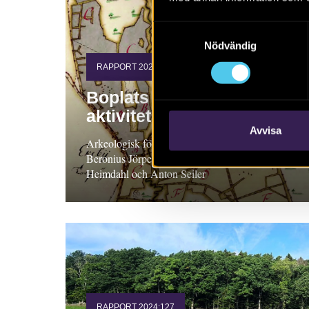
Samtyckesval
Nödvändig
RAPPORT 2024:79
Boplats och rituella
aktiviteter
Avvisa
Arkeologisk förundersökning, Uppland Lena
Beronius Jörpeland med bidrag av Jens
Heimdahl och Anton Seiler
RAPPORT 2024:127