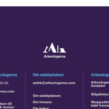
eologerna
Om webbplatsen
Arkeologe
Arkeologer 
webb@arkeologerna.com
 80 00
Getakärr
erna.com
Ståpälsfyn
Om webbplatsen
Om Intrasis
Skeppsdela
ion till
talet funn
h kontor
Om kakor