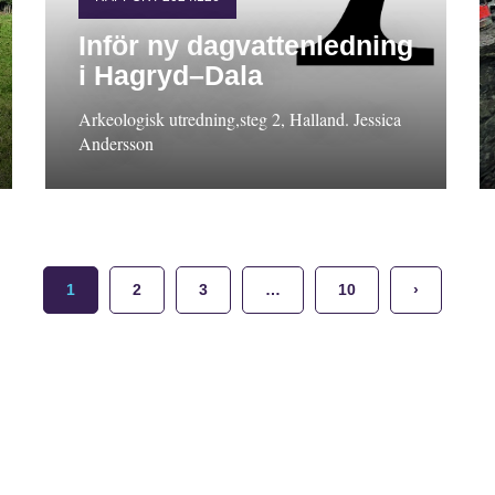
Inför ny dagvattenledning
i Hagryd–Dala
Arkeologisk utredning,steg 2, Halland. Jessica
Andersson
1
2
3
…
10
›