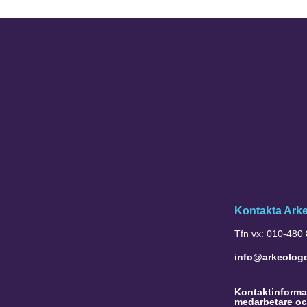
Kontakta Ark
Tfn vx: 010-480
info@arkeolog
Kontaktinformat
medarbetare oc