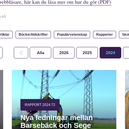
webbläsare, här kan du läsa mer om hur du gör (PDF)
a på
r
rtiklar
Böcker/tidskrifter
Populärvetenskap
Rapporter
Sko
Alla
2026
2025
2024
RAPPORT 2024:72
Nya ledningar mellan
Barsebäck och Sege