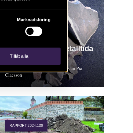
Marknadsföring
RAPPORT 2024:76
En studie av
massmaterial i metalltida
gravar
Tillåt alla
Arkeologisk undersökning, Bohuslän Pia
Claesson
RAPPORT 2024:130