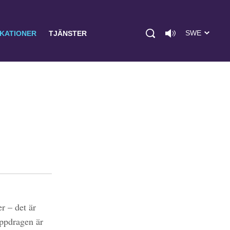
SWE
IKATIONER
TJÄNSTER
r – det är
uppdragen är