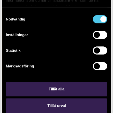
information som du har tillhandahållit eller som de har
samlat in när du har använt deras tjänster.
Samtyckesval
Nödvändig
Inställningar
Arkeologerna – nya rön från norr, syd,
väst och öst
Statistik
Marknadsföring
Tillåt alla
Tillåt urval