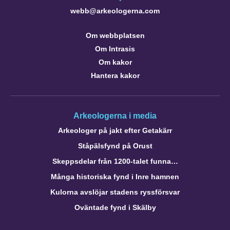
webb@arkeologerna.com
Om webbplatsen
Om Intrasis
Om kakor
Hantera kakor
Arkeologerna i media
Arkeologer på jakt efter Getakärr
Ståpälsfynd på Orust
Skeppsdelar från 1200-talet funna…
Många historiska fynd i Inre hamnen
Kulorna avslöjar stadens ryssförsvar
Oväntade fynd i Skälby