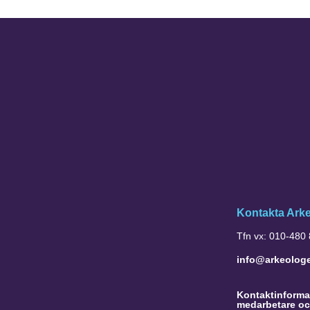
Kontakta Ark
Tfn vx: 010-480
info@arkeolog
Kontaktinformat
medarbetare oc