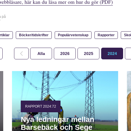
webbläsare, här kan du läsa mer om hur du gör (PDF)
a på
r
rtiklar
Böcker/tidskrifter
Populärvetenskap
Rapporter
Sko
Alla
2026
2025
2024
RAPPORT 2024:72
Nya ledningar mellan
Barsebäck och Sege