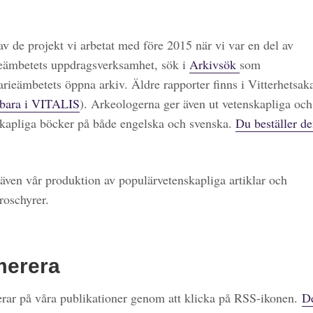
 av de projekt vi arbetat med före 2015 när vi var en del av
eämbetets uppdragsverksamhet, sök i
Arkivsök
som
arieämbetets öppna arkiv. Äldre rapporter finns i Vitterhetsa
bara i VITALIS
). Arkeologerna ger även ut vetenskapliga och
kapliga böcker på både engelska och svenska.
Du beställer de
även vår produktion av populärvetenskapliga artiklar och
roschyrer.
merera
ar på våra publikationer genom att klicka på RSS-ikonen.
De