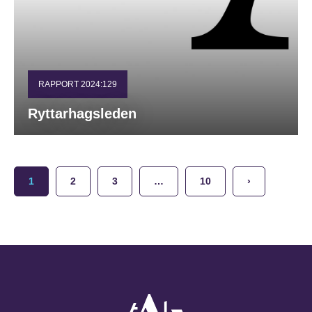
RAPPORT 2024:129
Ryttarhagsleden
1
2
3
…
10
›