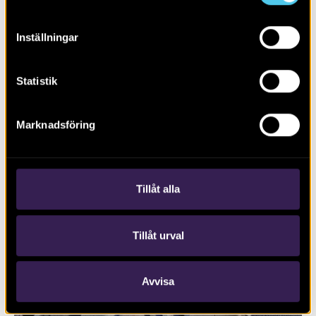
Inställningar
Statistik
Marknadsföring
RAPPORT 2024:79
Boplats och rituella aktiviteter
Tillåt alla
Tillåt urval
Avvisa