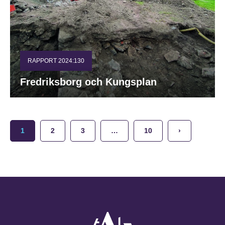
RAPPORT 2024:130
Fredriksborg och Kungsplan
1
2
3
…
10
›