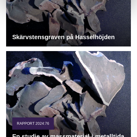
Skärvstensgraven på Hasselhöjden
RAPPORT 2024:76
En studie av massmaterial i metalltida