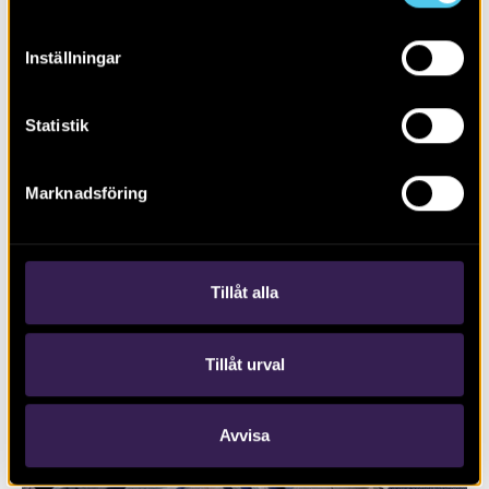
Inställningar
Statistik
Marknadsföring
RAPPORT 2024:79
Boplats och rituella aktiviteter
Tillåt alla
Tillåt urval
Avvisa