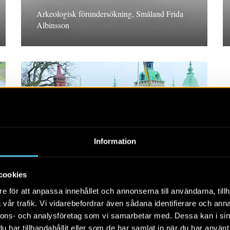
Arkeologisk förundersökning, Småland Frida
Albinsson
RAPPORT 2024:96
Information
Dominikankonventet vid
Kalmar slott
cookies
Arkeologisk förundersökning, Småland.
e för att anpassa innehållet och annonserna till användarna, tillh
Magnus Stibéus
vår trafik. Vi vidarebefordrar även sådana identifierare och anna
nnons- och analysföretag som vi samarbetar med. Dessa kan i sin
har tillhandahållit eller som de har samlat in när du har använt 