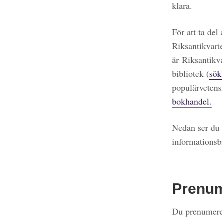
klara.
För att ta del
Riksantikvari
är Riksantikv
bibliotek (
sök
populärvetens
bokhandel.
Nedan ser du 
informationsb
Prenu
Du prenumerer