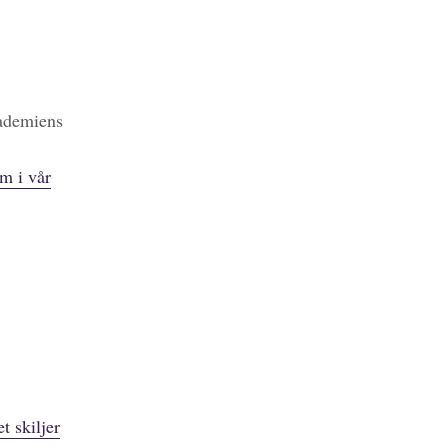
kademiens
m i vår
t skiljer