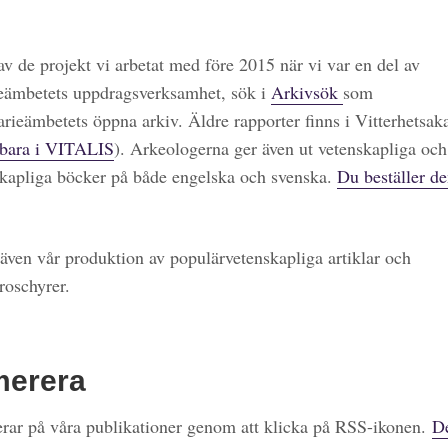
 av de projekt vi arbetat med före 2015 när vi var en del av
eämbetets uppdragsverksamhet, sök i
Arkivsök
som
arieämbetets öppna arkiv. Äldre rapporter finns i Vitterhetsa
bara i VITALIS
). Arkeologerna ger även ut vetenskapliga och
kapliga böcker på både engelska och svenska.
Du beställer de
även vår produktion av populärvetenskapliga artiklar och
roschyrer.
merera
ar på våra publikationer genom att klicka på RSS-ikonen.
De