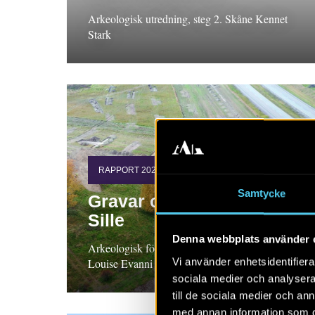
Arkeologisk utredning, steg 2. Skåne Kennet
Stark
RAPPORT 2024:112
Samtycke
Gravar och boplatser vid
Sille
Denna webbplats använder 
Arkeologisk förundersökning, Södermanland.
Vi använder enhetsidentifierar
Louise Evanni och Ann Westermark
sociala medier och analysera 
till de sociala medier och a
med annan information som du 