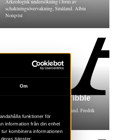
Arkeologisk undersökning i form av
schaktningsövervakning, Småland. Albin
Norqvist
RAPPORT 2024:106
Om
Mellan Tuna och Tibble
Arkeologisk utredning, Västmanland. Fredrik
andahålla funktioner för
Thölin och Roman-Tassilo Huber
n information från din enhet
 tur kombinera informationen
deras tjänster.