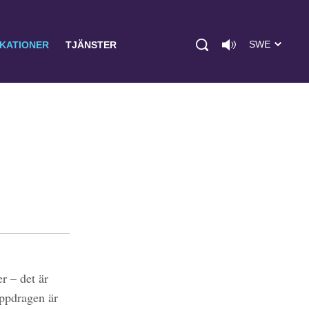
SWE
IKATIONER
TJÄNSTER
r – det är
uppdragen är