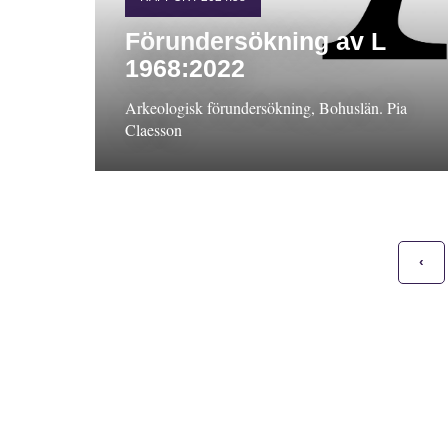
Förundersökning av L
1968:2022
Arkeologisk förundersökning, Bohuslän. Pia
Claesson
‹