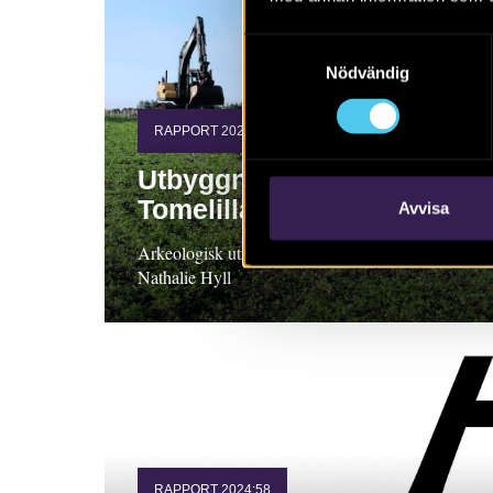
Samtyckesval
Nödvändig
RAPPORT 2024:109
Utbyggnad av västra
Tomelilla
Avvisa
Arkeologisk utredning steg 2, 2024, Skåne.
Nathalie Hyll
RAPPORT 2024:58