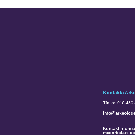
Kontakta Ark
Tfn vx: 010-480
info@arkeolog
Kontaktinformat
medarbetare oc