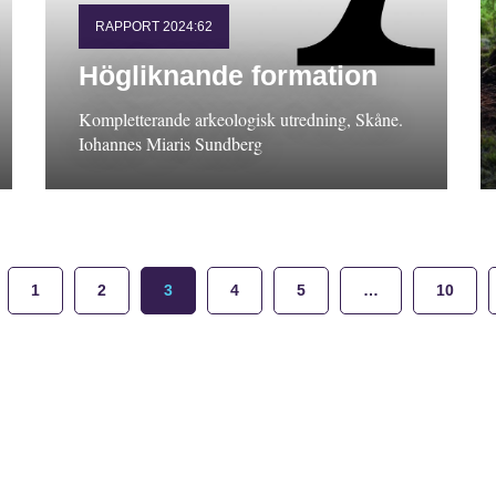
RAPPORT 2024:62
Högliknande formation
Kompletterande arkeologisk utredning, Skåne.
Iohannes Miaris Sundberg
1
2
3
4
5
…
10