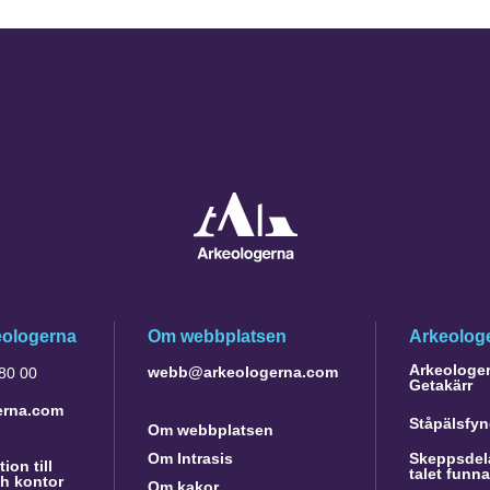
eologerna
Om webbplatsen
Arkeologe
Arkeologer 
webb@arkeologerna.com
 80 00
Getakärr
erna.com
Ståpälsfyn
Om webbplatsen
Om Intrasis
Skeppsdela
ion till
talet funn
h kontor
Om kakor