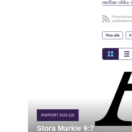
mellan olika 
Prenumerer
publikatione
Visa alla
A
RAPPORT 2024:118
Stora Markie 9:7