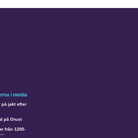
rna i media
på jakt efter
d på Orust
r från 1200-
a…