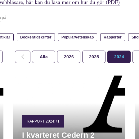
webbläsare, här kan du läsa mer om hur du gör (PDF)
a på
r
rtiklar
Böcker/tidskrifter
Populärvetenskap
Rapporter
Sko
Alla
2026
2025
2024
RAPPORT 2024:71
I kvarteret Cedern 2