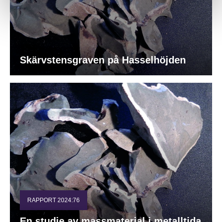
Skärvstensgraven på Hasselhöjden
RAPPORT 2024:76
En studie av massmaterial i metalltida