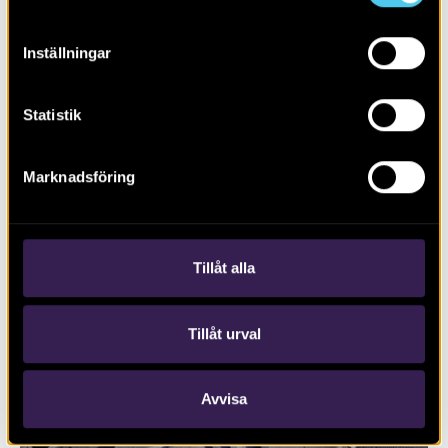
Inställningar
Statistik
Marknadsföring
RAPPORT 2024:79
Boplats och rituella aktiviteter
Tillåt alla
Tillåt urval
Avvisa