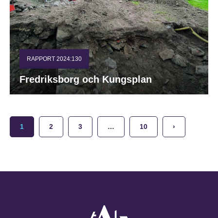
RAPPORT 2024:130
Fredriksborg och Kungsplan
1
2
3
…
10
›