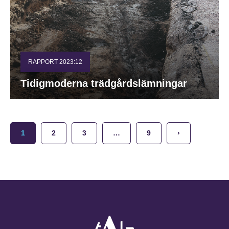
RAPPORT 2023:12
Tidigmoderna trädgårdslämningar
1
2
3
…
9
›