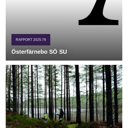
RAPPORT 2025:79
Österfärnebo SÖ SU