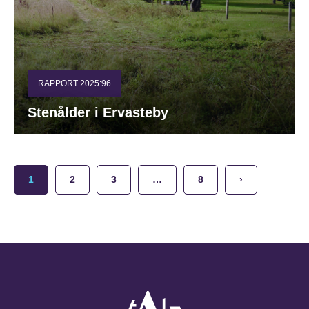
RAPPORT 2025:96
Stenålder i Ervasteby
1
2
3
…
8
›