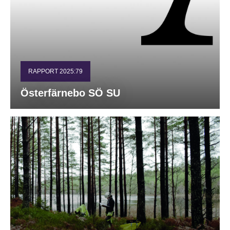
RAPPORT 2025:79
Österfärnebo SÖ SU