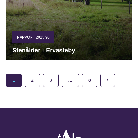
RAPPORT 2025:96
Stenålder i Ervasteby
1
2
3
…
8
›