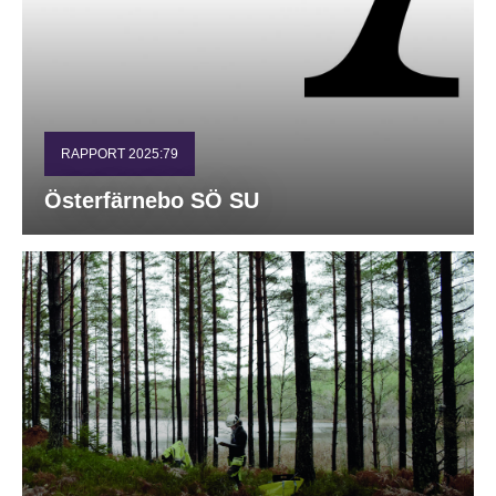
RAPPORT 2025:79
Österfärnebo SÖ SU