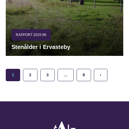
RAPPORT 2025:96
Stenålder i Ervasteby
1
2
3
…
8
›