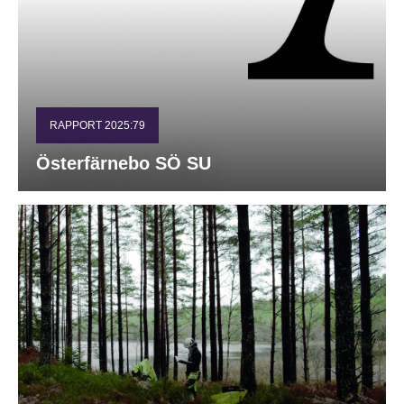
RAPPORT 2025:79
Österfärnebo SÖ SU