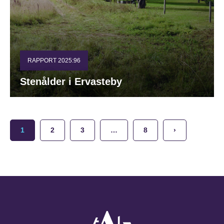
RAPPORT 2025:96
Stenålder i Ervasteby
1
2
3
…
8
›