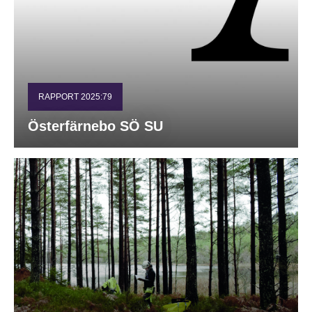
RAPPORT 2025:79
Österfärnebo SÖ SU