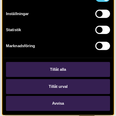
Inställningar
Statistik
Marknadsföring
RAPPORT 2026:54
Förhistoriska boplatslämningar
Tillåt alla
Tillåt urval
Avvisa