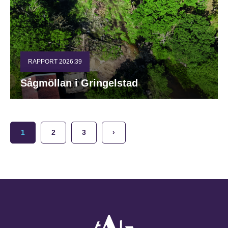
RAPPORT 2026:39
Sågmöllan i Gringelstad
1
2
3
›