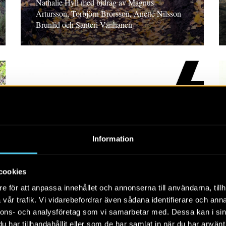
Nathalie Hyll med bidrag av Magnus
Artursson, Torbjörn Brorsson, Anette Nilsson
Brunlid och Santeri Vanhanen
RAPPORT 2026:54
Information
Intill Gumpekullastenen
Arkeologisk undersökning i form av
cookies
schaktningsövervakning, Östergötland. Marcus
e för att anpassa innehållet och annonserna till användarna, tillh
Asserstam
vår trafik. Vi vidarebefordrar även sådana identifierare och anna
nnons- och analysföretag som vi samarbetar med. Dessa kan i sin
har tillhandahållit eller som de har samlat in när du har använt 