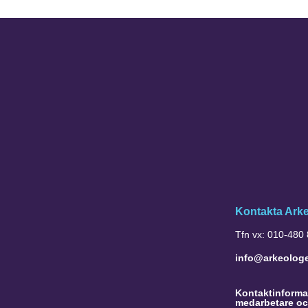
Kontakta Ark
Tfn vx: 010-480
info@arkeolog
Kontaktinformat
medarbetare oc