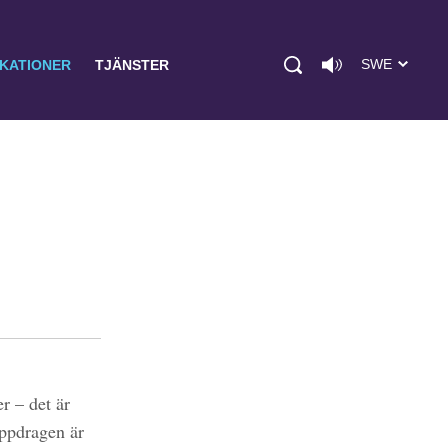
SWE
IKATIONER
TJÄNSTER
r – det är
uppdragen är