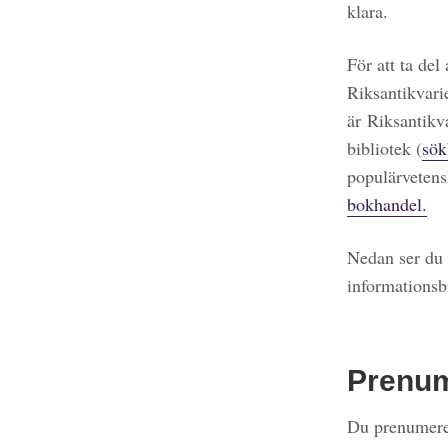
klara.
För att ta del
Riksantikvari
är Riksantikv
bibliotek (
sök
populärvetens
bokhandel.
Nedan ser du 
informationsb
Prenu
Du prenumerer