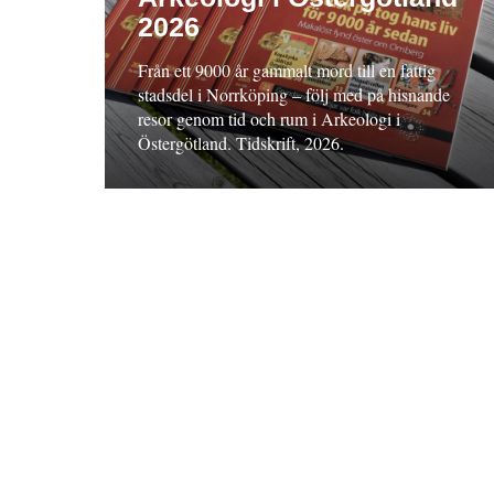
2026
Från ett 9000 år gammalt mord till en fattig
stadsdel i Norrköping – följ med på hisnande
resor genom tid och rum i Arkeologi i
Östergötland. Tidskrift, 2026.