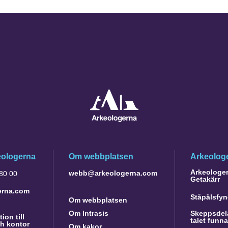
eologerna
Om webbplatsen
Arkeologe
Arkeologer 
webb@arkeologerna.com
 80 00
Getakärr
erna.com
Ståpälsfyn
Om webbplatsen
Om Intrasis
Skeppsdela
ion till
talet funn
h kontor
Om kakor