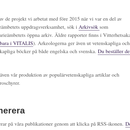
 av de projekt vi arbetat med före 2015 när vi var en del av
eämbetets uppdragsverksamhet, sök i
Arkivsök
som
arieämbetets öppna arkiv. Äldre rapporter finns i Vitterhetsa
bara i VITALIS
). Arkeologerna ger även ut vetenskapliga och
kapliga böcker på både engelska och svenska.
Du beställer de
även vår produktion av populärvetenskapliga artiklar och
roschyrer.
merera
ar på våra publikationer genom att klicka på RSS-ikonen.
De