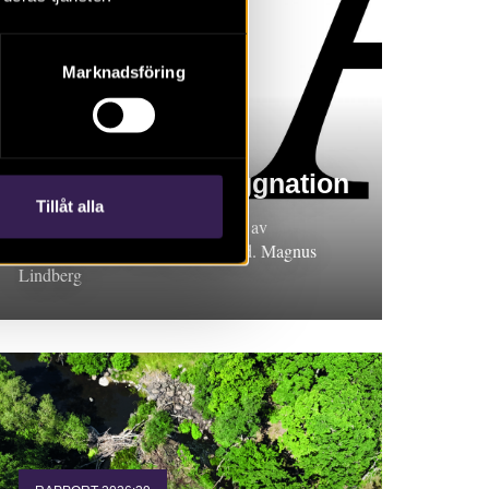
Marknadsföring
RAPPORT 2026:45
Område för nybyggnation
Tillåt alla
Arkeologisk undersökning i form av
schaktningsövervakning, Uppland. Magnus
Lindberg