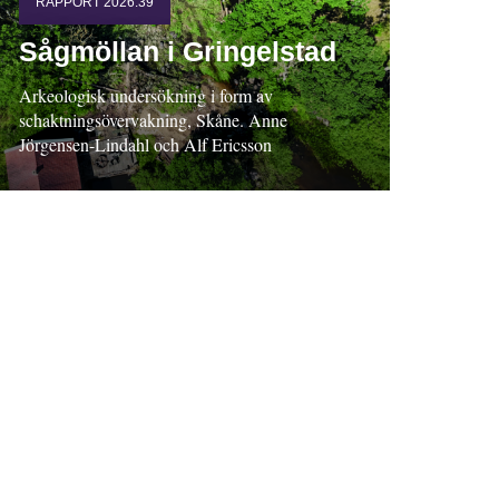
RAPPORT 2026:39
Sågmöllan i Gringelstad
Arkeologisk undersökning i form av
schaktningsövervakning, Skåne. Anne
Jörgensen-Lindahl och Alf Ericsson