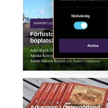
Samtyckesval
Nödvändig
RAPPORT 2026:54
Förhistoriska
boplatslämningar
Avvisa
Arkeologisk förundersökning 2025, Skåne.
Annika Konsmar med bidrag av Nathalie Hyll,
Anette Nilsson Brunlid och Santeri Vanhanen
Arkeologi i Östergötland