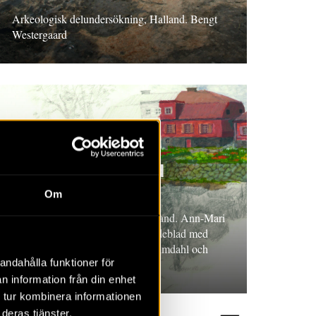
Arkeologisk delundersökning, Halland. Bengt
Westergaard
RAPPORT 2026:49
En malmgård med
trädgård
Om
Arkeologisk undersökning, Uppland. Ann-Mari
Hållans Stenholm och Karin Lindeblad med
bidrag av Mathias Bäck, Jens Heimdahl och
andahålla funktioner för
Santeri Vanhanen
n information från din enhet
 tur kombinera informationen
deras tjänster.