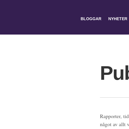
BLOGGAR
NYHETER
Pub
Search
for:
Rapporter, tid
något av allt