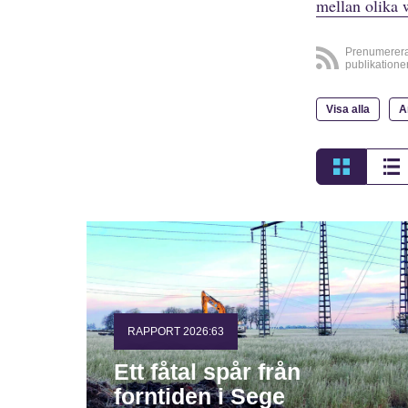
mellan olika 
Prenumerer
publikatione
Visa alla
A
RAPPORT 2026:63
Ett fåtal spår från
forntiden i Sege