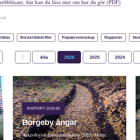
webbläsare, här kan du läsa mer om hur du gör (PDF)
a på
r
rtiklar
Böcker/tidskrifter
Populärvetenskap
Rapporter
Sko
Alla
2026
2025
2024
RAPPORT 2026:60
Borgeby ängar
Arkeologisk förundersökning 2025, Skåne.