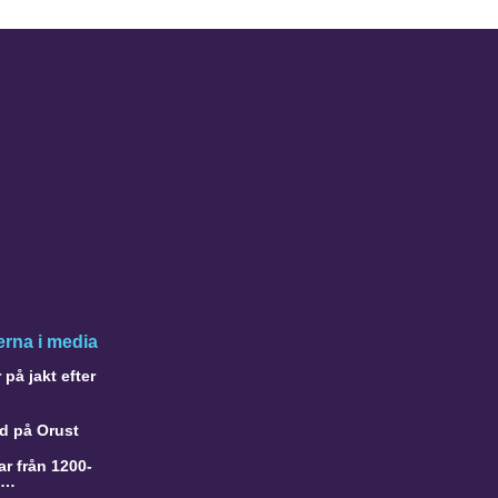
rna i media
på jakt efter
d på Orust
r från 1200-
a…