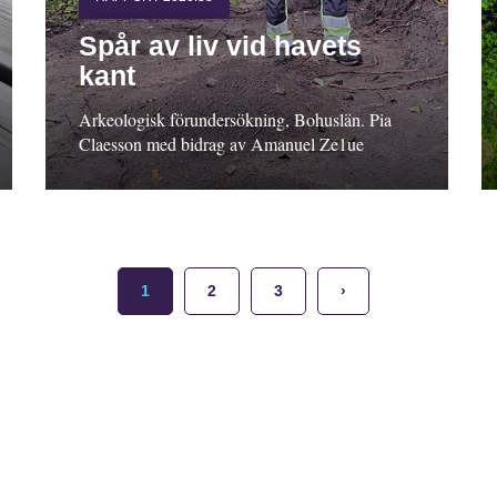
Spår av liv vid havets
kant
Arkeologisk förundersökning, Bohuslän. Pia
Claesson med bidrag av Amanuel Ze1ue
1
2
3
›