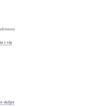
kademiens
m i vår
t skiljer