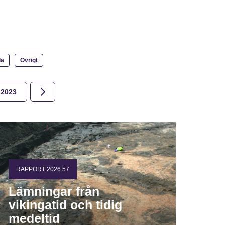
la
Övrigt
2023
2022
2021
2020
2019
2018
RAPPORT 2026:57
Lämningar från
vikingatid och tidig
medeltid