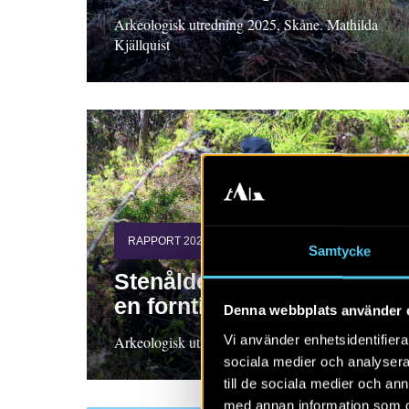
Arkeologisk utredning 2025, Skåne. Mathilda
Kjällquist
RAPPORT 2026:56
Samtycke
Stenåldersboplatser vid
en forntida tjärn
Denna webbplats använder 
Vi använder enhetsidentifierar
Arkeologisk utredning, Bohuslän Pia Claesson
sociala medier och analysera 
till de sociala medier och a
med annan information som du 