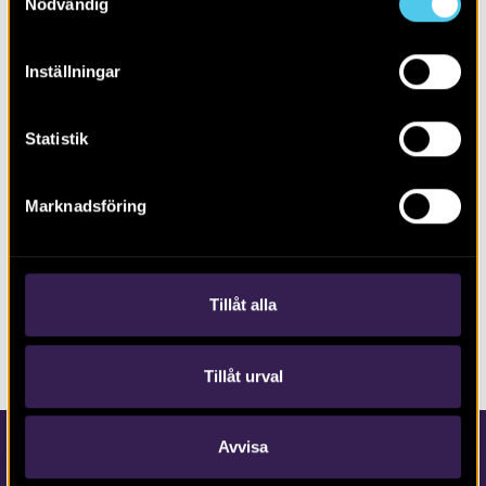
Nödvändig
Inställningar
Statistik
Marknadsföring
Under jorden i Göteborg – Arkeologi
för Västlänken 3
Tillåt alla
Tillåt urval
Avvisa