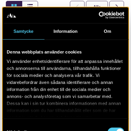
Alla
2026
Samtycke
Information
Om
Denna webbplats använder cookies
Vi använder enhetsidentifierare för att anpassa innehållet
och annonserna till användarna, tillhandahålla funktioner
för sociala medier och analysera vår trafik. Vi
vidarebefordrar även sådana identifierare och annan
information från din enhet till de sociala medier och
annons- och analysföretag som vi samarbetar med.
Dessa kan i sin tur kombinera informationen med annan
information som du har tillhandahållit eller som de har
Arkeologi i Östergötland 2026
samlat in när du har använt deras tjänster.
Samtyckesval