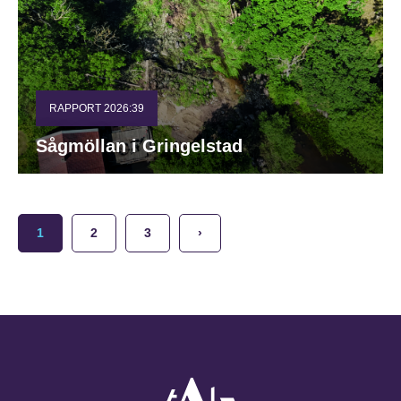
RAPPORT 2026:39
Sågmöllan i Gringelstad
1
2
3
›