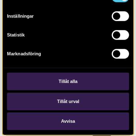
Inställningar
Statistik
Marknadsföring
RAPPORT 2026:54
Förhistoriska boplatslämningar
Tillåt alla
Tillåt urval
Avvisa