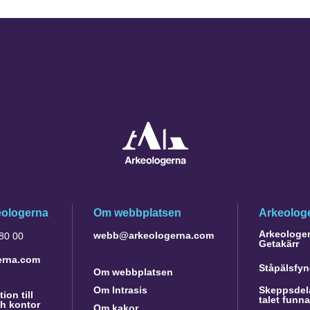
eologerna
Om webbplatsen
Arkeologe
Arkeologer 
webb@arkeologerna.com
 80 00
Getakärr
erna.com
Ståpälsfyn
Om webbplatsen
Om Intrasis
Skeppsdela
ion till
talet funn
h kontor
Om kakor