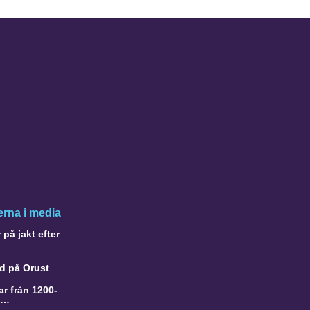
rna i media
på jakt efter
d på Orust
r från 1200-
a…