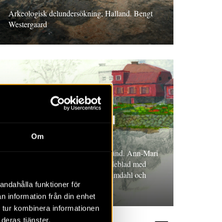
Arkeologisk delundersökning, Halland. Bengt
Westergaard
RAPPORT 2026:49
En malmgård med
trädgård
Om
Arkeologisk undersökning, Uppland. Ann-Mari
Hållans Stenholm och Karin Lindeblad med
bidrag av Mathias Bäck, Jens Heimdahl och
andahålla funktioner för
Santeri Vanhanen
n information från din enhet
 tur kombinera informationen
deras tjänster.