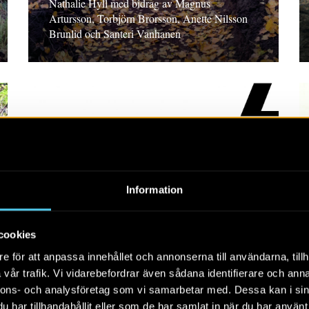
Nathalie Hyll med bidrag av Magnus
Artursson, Torbjörn Brorsson, Anette Nilsson
Brunlid och Santeri Vanhanen
RAPPORT 2026:54
Information
Intill Gumpekullastenen
Arkeologisk undersökning i form av
cookies
schaktningsövervakning, Östergötland. Marcus
e för att anpassa innehållet och annonserna till användarna, tillh
Asserstam
vår trafik. Vi vidarebefordrar även sådana identifierare och anna
nnons- och analysföretag som vi samarbetar med. Dessa kan i sin
har tillhandahållit eller som de har samlat in när du har använt 