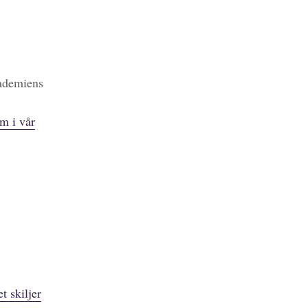
kademiens
m i vår
t skiljer