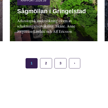
RAPPORT 2026:39
Sågmöllan i Gringelstad
Arkeologisk undersökning i form av
schaktningsövervakning, Skåne. Anne
Jörgensen-Lindahl och Alf Ericsson
1
2
3
›