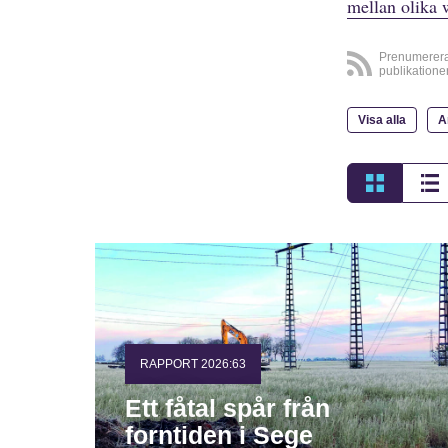
mellan olika 
Prenumerer
publikatione
Visa alla
A
RAPPORT 2026:63
Ett fåtal spår från
forntiden i Sege