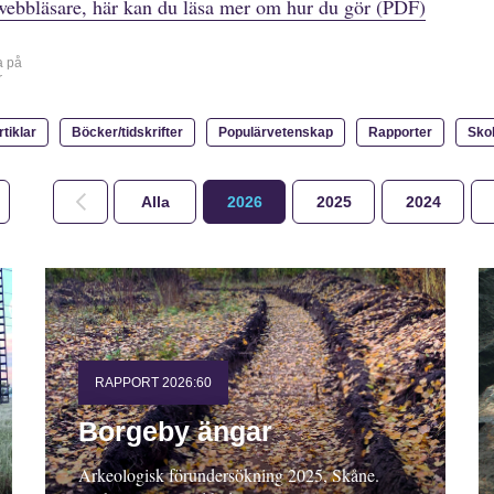
webbläsare, här kan du läsa mer om hur du gör (PDF)
a på
r
rtiklar
Böcker/tidskrifter
Populärvetenskap
Rapporter
Sko
Alla
2026
2025
2024
RAPPORT 2026:60
Borgeby ängar
Arkeologisk förundersökning 2025, Skåne.