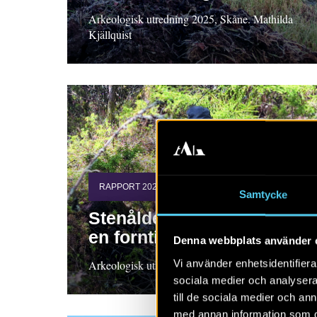
Arkeologisk utredning 2025, Skåne. Mathilda
Kjällquist
RAPPORT 2026:56
Samtycke
Stenåldersboplatser vid
en forntida tjärn
Denna webbplats använder 
Vi använder enhetsidentifierar
Arkeologisk utredning, Bohuslän Pia Claesson
sociala medier och analysera 
till de sociala medier och a
med annan information som du 