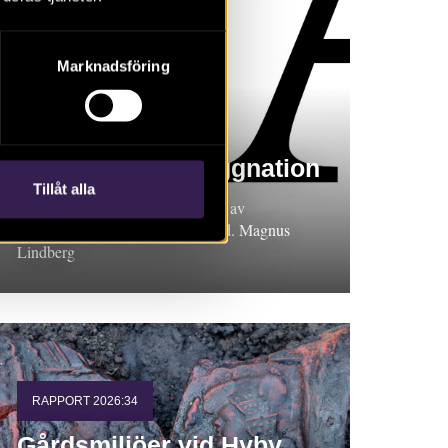
Marknadsföring
RAPPORT 2026:45
Område för nybyggnation
Tillåt alla
Arkeologisk undersökning i form av
schaktningsövervakning, Uppland. Magnus
Lindberg
RAPPORT 2026:34
Gårdsmiljöer vid Hyby