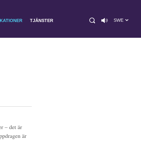
SWE
IKATIONER
TJÄNSTER
r – det är
uppdragen är