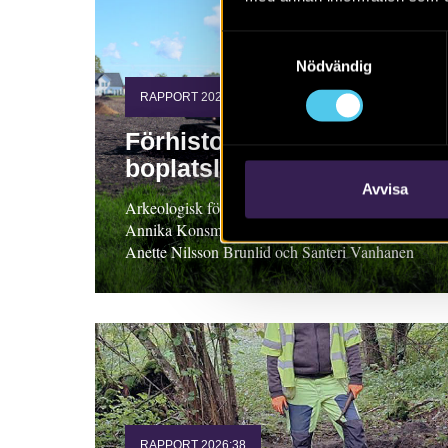
Samtyckesval
Nödvändig
RAPPORT 2026:54
Förhistoriska
boplatslämningar
Avvisa
Arkeologisk förundersökning 2025, Skåne.
Annika Konsmar med bidrag av Nathalie Hyll,
Anette Nilsson Brunlid och Santeri Vanhanen
RAPPORT 2026:38