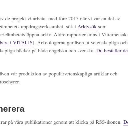
 av de projekt vi arbetat med före 2015 när vi var en del av
eämbetets uppdragsverksamhet, sök i
Arkivsök
som
arieämbetets öppna arkiv. Äldre rapporter finns i Vitterhetsa
bara i VITALIS
). Arkeologerna ger även ut vetenskapliga och
kapliga böcker på både engelska och svenska.
Du beställer de
även vår produktion av populärvetenskapliga artiklar och
roschyrer.
merera
ar på våra publikationer genom att klicka på RSS-ikonen.
De