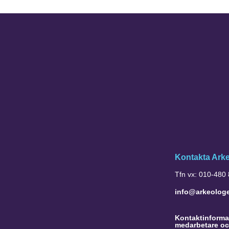
Kontakta Ark
Tfn vx: 010-480
info@arkeolog
Kontaktinformat
medarbetare oc