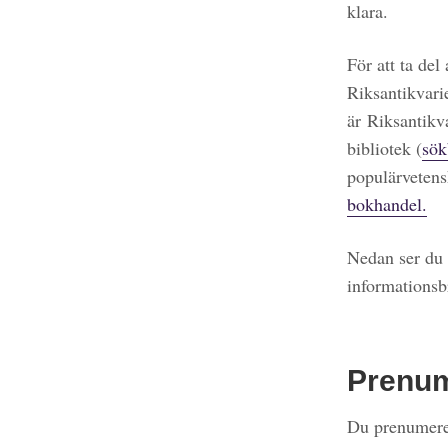
klara.
För att ta del
Riksantikvari
är Riksantikv
bibliotek (
sök
populärvetens
bokhandel.
Nedan ser du 
informationsb
Prenu
Du prenumerer