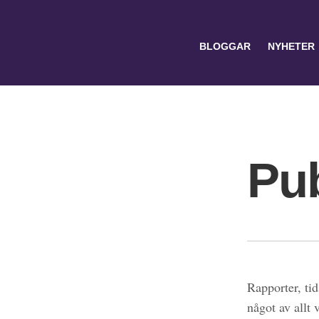
BLOGGAR
NYHETER
Pub
Search
for:
Rapporter, tid
något av allt