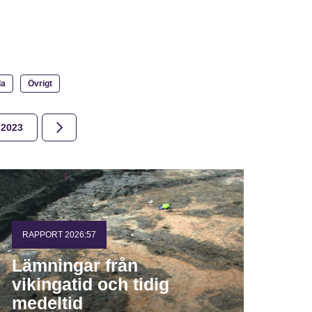
la
Övrigt
2023
2022
2021
2020
2019
2018
RAPPORT 2026:57
Lämningar från
vikingatid och tidig
medeltid