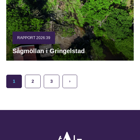
RAPPORT 2026:39
Sågmöllan i Gringelstad
1
2
3
›