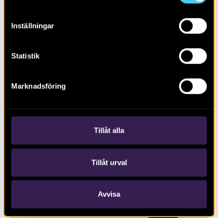
Inställningar
Statistik
Marknadsföring
RAPPORT 2026:54
Förhistoriska boplatslämningar
Tillåt alla
Tillåt urval
Avvisa