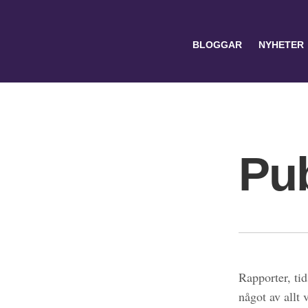
BLOGGAR
NYHETER
Pub
Search
for:
Rapporter, tid
något av allt