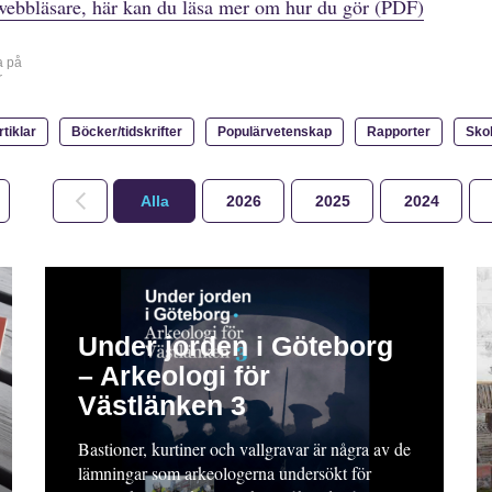
webbläsare, här kan du läsa mer om hur du gör (PDF)
a på
r
rtiklar
Böcker/tidskrifter
Populärvetenskap
Rapporter
Sko
Alla
2026
2025
2024
Under jorden i Göteborg
– Arkeologi för
Västlänken 3
Bastioner, kurtiner och vallgravar är några av de
lämningar som arkeologerna undersökt för