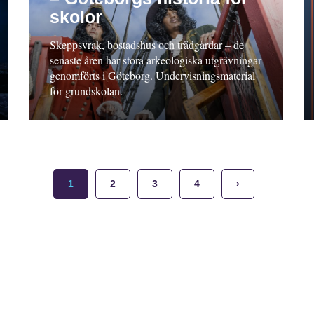
skolor
Skeppsvrak, bostadshus och trädgårdar – de
senaste åren har stora arkeologiska utgrävningar
genomförts i Göteborg. Undervisningsmaterial
för grundskolan.
1
2
3
4
›