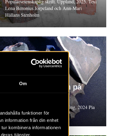
Populärvetenskaplig skrift. Uppland, 2025. Text
Lena Beronius Jörpeland och Ann-Mari
Hållans Stenholm
Om
Skärvstensgraven på
Hasselhöjden
Populärvetenskaplig sammanfattning, 2024 Pia
andahålla funktioner för
Claesson
n information från din enhet
 tur kombinera informationen
deras tjänster.