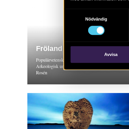
Samtyckesval
Nödvändig
Fröland
Avvisa
Populärvetenskaplig sammanfattning, 2024.
Arkeologisk undersökning, Bohuslän. Christina
Rosén