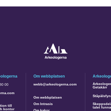
eologerna
Om webbplatsen
Arkeologe
Arkeologer 
webb@arkeologerna.com
 80 00
Getakärr
erna.com
Ståpälsfyn
Om webbplatsen
Om Intrasis
Skeppsdela
ion till
talet funn
h kontor
Om kakor