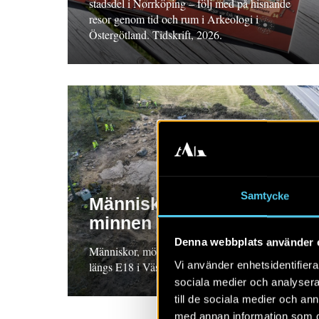
stadsdel i Norrköping – följ med på hisnande
resor genom tid och rum i Arkeologi i
Östergötland. Tidskrift, 2026.
Samtycke
Människor, möten och
minnen
Denna webbplats använder 
Människor, möten och minnen – arkeologi
Vi använder enhetsidentifierar
längs E18 i Västmanland. Bok/Tidskrift. 2025.
sociala medier och analysera 
till de sociala medier och a
med annan information som du 