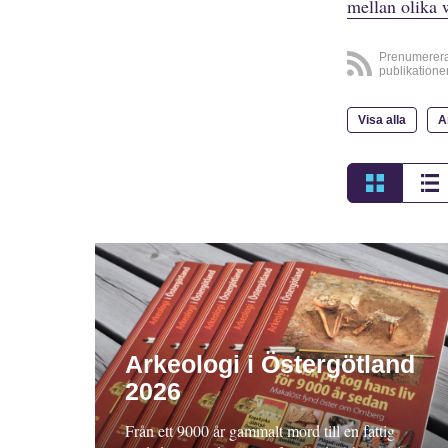
mellan olika 
Prenumerer
publikatione
Visa alla
A
Arkeologi i Östergötland
2026
Från ett 9000 år gammalt mord till en fattig