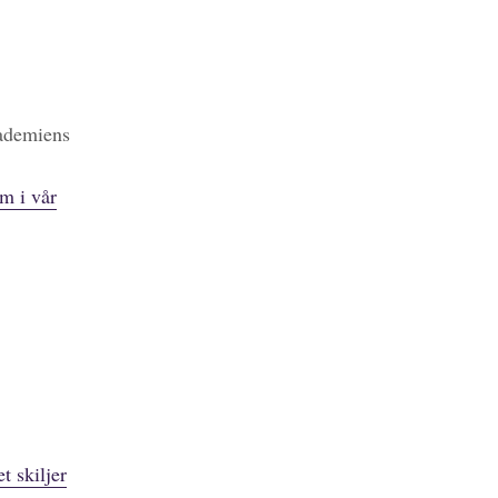
kademiens
m i vår
t skiljer