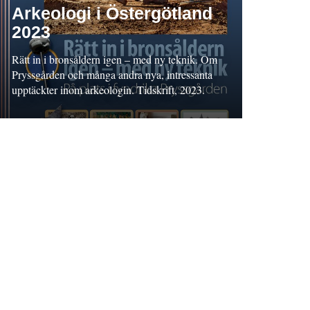
Arkeologi i Östergötland
2023
Rätt in i bronsåldern igen – med ny teknik. Om
Pryssgården och många andra nya, intressanta
upptäckter inom arkeologin. Tidskrift, 2023.