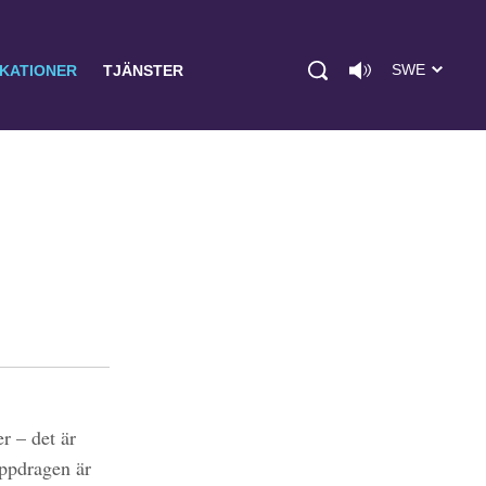
SWE
IKATIONER
TJÄNSTER
r – det är
uppdragen är