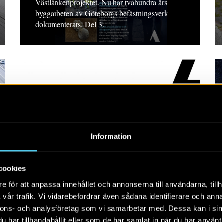
Västlänkenprojektet. Nu har tvåhundra års
byggarbeten av Göteborgs befästningsverk
dokumenterats. Del 3.
Information
Johanneberg – en
landeriträdgård och
några paralleller
cookies
e för att anpassa innehållet och annonserna till användarna, tillh
META 2025, 7. Vetenskaplig fördjupning.
vår trafik. Vi vidarebefordrar även sådana identifierare och anna
nnons- och analysföretag som vi samarbetar med. Dessa kan i sin
har tillhandahållit eller som de har samlat in när du har använt 