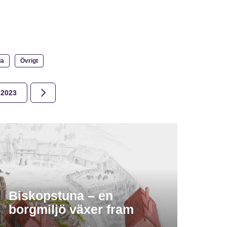
la
Övrigt
2023
2022
2021
2020
2019
2018
Biskopstuna – en
borgmiljö växer fram