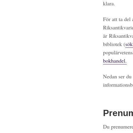
klara.
För att ta del
Riksantikvari
är Riksantikv
bibliotek (
sök
populärvetens
bokhandel.
Nedan ser du 
informationsb
Prenu
Du prenumerer