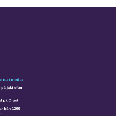
rna i media
på jakt efter
d på Orust
r från 1200-
a…