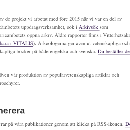
 av de projekt vi arbetat med före 2015 när vi var en del av
eämbetets uppdragsverksamhet, sök i
Arkivsök
som
arieämbetets öppna arkiv. Äldre rapporter finns i Vitterhetsa
bara i VITALIS
). Arkeologerna ger även ut vetenskapliga och
kapliga böcker på både engelska och svenska.
Du beställer de
även vår produktion av populärvetenskapliga artiklar och
roschyrer.
merera
ar på våra publikationer genom att klicka på RSS-ikonen.
De