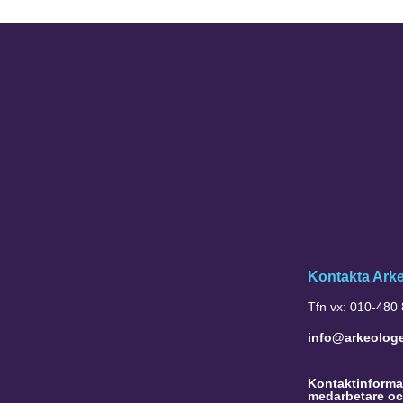
Kontakta Ark
Tfn vx: 010-480
info@arkeolog
Kontaktinformat
medarbetare oc