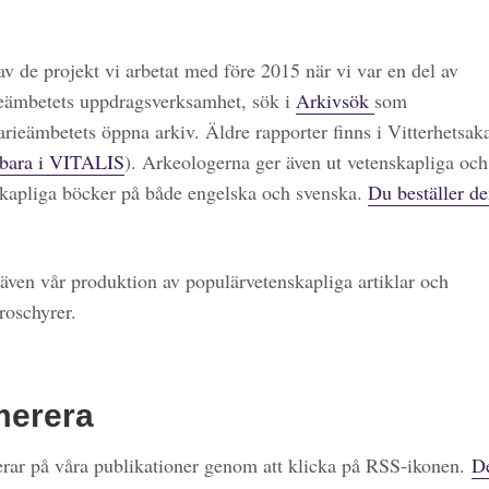
 av de projekt vi arbetat med före 2015 när vi var en del av
eämbetets uppdragsverksamhet, sök i
Arkivsök
som
arieämbetets öppna arkiv. Äldre rapporter finns i Vitterhetsa
bara i VITALIS
). Arkeologerna ger även ut vetenskapliga och
kapliga böcker på både engelska och svenska.
Du beställer de
även vår produktion av populärvetenskapliga artiklar och
roschyrer.
merera
ar på våra publikationer genom att klicka på RSS-ikonen.
De