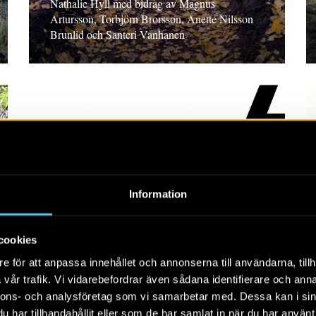
Nathalie Hyll med bidrag av Magnus
Artursson, Torbjörn Brorsson, Anette Nilsson
Brunlid och Santeri Vanhanen
RAPPORT 2026:54
Information
Intill Gumpekullastenen
Arkeologisk undersökning i form av
cookies
schaktningsövervakning, Östergötland. Marcus
e för att anpassa innehållet och annonserna till användarna, tillh
Asserstam
vår trafik. Vi vidarebefordrar även sådana identifierare och anna
nnons- och analysföretag som vi samarbetar med. Dessa kan i sin
har tillhandahållit eller som de har samlat in när du har använt 