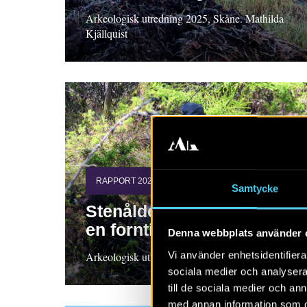
Arkeologisk utredning 2025, Skåne. Mathilda
Kjällquist
RAPPORT 2026:56
Samtycke
Stenåldersboplatser vid
en forntida tjärn
Denna webbplats använder 
Vi använder enhetsidentifierar
Arkeologisk utredning, Bohuslän Pia Claesson
sociala medier och analysera 
till de sociala medier och a
med annan information som du 