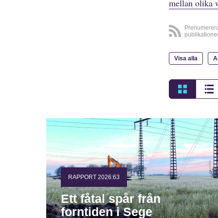
mellan olika 
Prenumerer
publikatione
Visa alla
A
RAPPORT 2026:63
Ett fåtal spår från
forntiden i Sege