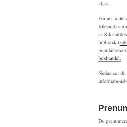
klara.
För att ta del
Riksantikvari
är Riksantikv
bibliotek (
sök
populärvetens
bokhandel.
Nedan ser du 
informationsb
Prenu
Du prenumerer