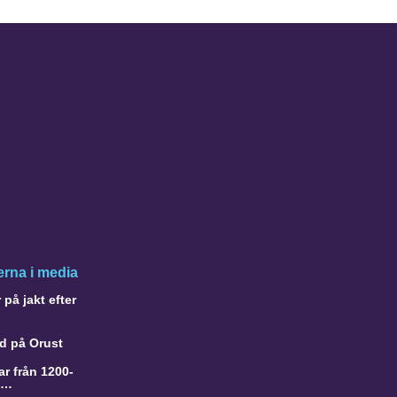
rna i media
på jakt efter
d på Orust
r från 1200-
a…