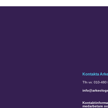
Kontakta Ark
Tfn vx: 010-480
info@arkeolog
Kontaktinformat
medarbetare oc