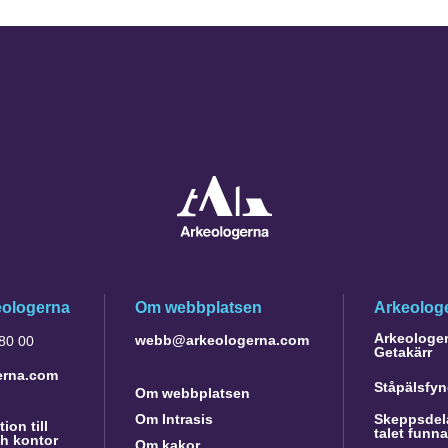
eologerna
Om webbplatsen
Arkeologe
Arkeologer 
webb@arkeologerna.com
 80 00
Getakärr
erna.com
Ståpälsfyn
Om webbplatsen
Om Intrasis
Skeppsdela
ion till
talet funn
h kontor
Om kakor