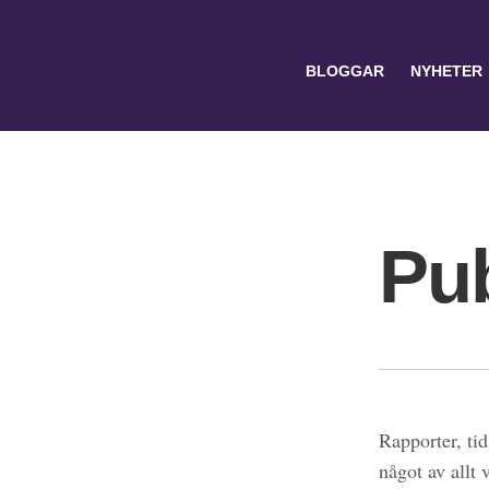
BLOGGAR
NYHETER
Pub
Search
for:
Rapporter, tid
något av allt