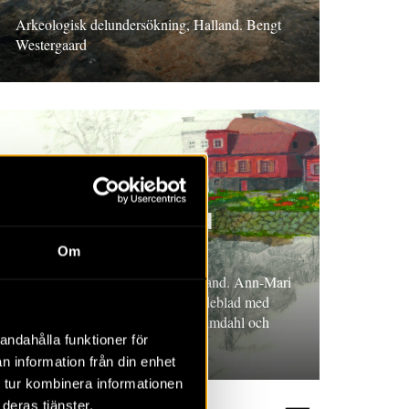
Arkeologisk delundersökning, Halland. Bengt
Westergaard
RAPPORT 2026:49
En malmgård med
trädgård
Om
Arkeologisk undersökning, Uppland. Ann-Mari
Hållans Stenholm och Karin Lindeblad med
bidrag av Mathias Bäck, Jens Heimdahl och
andahålla funktioner för
Santeri Vanhanen
n information från din enhet
 tur kombinera informationen
deras tjänster.