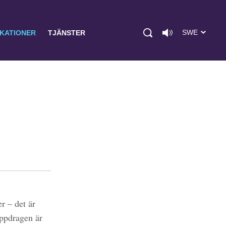
SWE
IKATIONER
TJÄNSTER
r – det är
uppdragen är