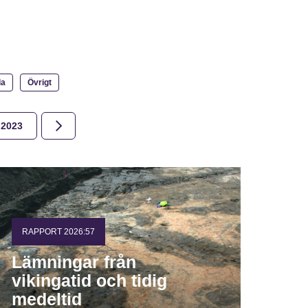
la
Övrigt
2023
2022
2021
2020
2019
2018
RAPPORT 2026:57
Lämningar från
vikingatid och tidig
medeltid