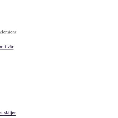
kademiens
m i vår
t skiljer