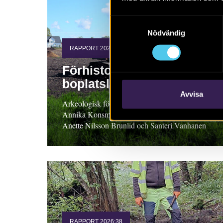
Samtyckesval
Nödvändig
RAPPORT 2026:54
Förhistoriska
boplatslämningar
Avvisa
Arkeologisk förundersökning 2025, Skåne.
Annika Konsmar med bidrag av Nathalie Hyll,
Anette Nilsson Brunlid och Santeri Vanhanen
RAPPORT 2026:38