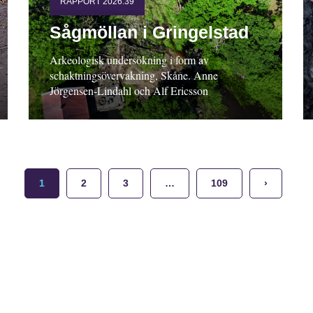
RAPPORT 2026:39
Sågmöllan i Gringelstad
Arkeologisk undersökning i form av
schaktningsövervakning, Skåne. Anne
Jörgensen-Lindahl och Alf Ericsson
1
2
3
…
109
›