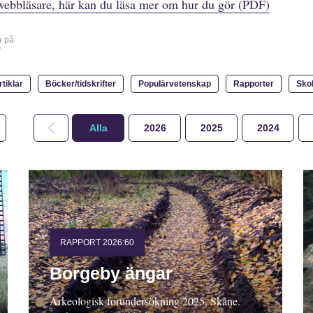
webbläsare, här kan du läsa mer om hur du gör (PDF)
a på
r
rtiklar
Böcker/tidskrifter
Populärvetenskap
Rapporter
Sko
Alla
2026
2025
2024
RAPPORT 2026:60
Borgeby ängar
Arkeologisk förundersökning 2025, Skåne.