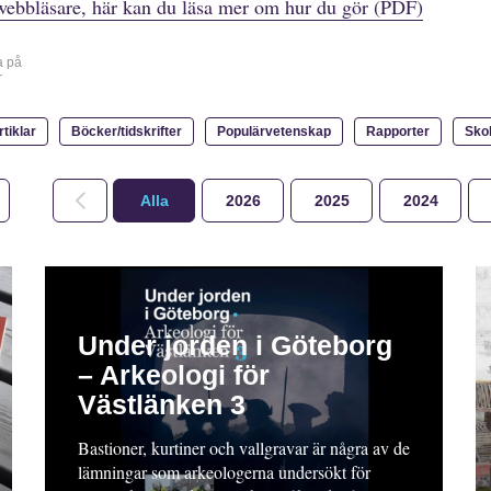
webbläsare, här kan du läsa mer om hur du gör (PDF)
a på
r
rtiklar
Böcker/tidskrifter
Populärvetenskap
Rapporter
Sko
Alla
2026
2025
2024
Under jorden i Göteborg
– Arkeologi för
Västlänken 3
Bastioner, kurtiner och vallgravar är några av de
lämningar som arkeologerna undersökt för