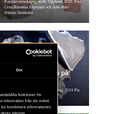
Populärvetenskaplig skrift. Uppland, 2025. Text
Lena Beronius Jörpeland och Ann-Mari
Hållans Stenholm
Om
Skärvstensgraven på
Hasselhöjden
Populärvetenskaplig sammanfattning, 2024 Pia
andahålla funktioner för
Claesson
n information från din enhet
 tur kombinera informationen
deras tjänster.