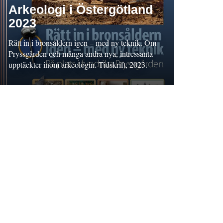
Arkeologi i Östergötland
2023
Rätt in i bronsåldern igen – med ny teknik. Om
Pryssgården och många andra nya, intressanta
upptäckter inom arkeologin. Tidskrift, 2023.