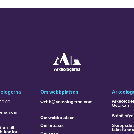
eologerna
Om webbplatsen
Arkeologe
Arkeologer 
webb@arkeologerna.com
 80 00
Getakärr
erna.com
Ståpälsfyn
Om webbplatsen
Om Intrasis
Skeppsdela
ion till
talet funn
h kontor
Om kakor