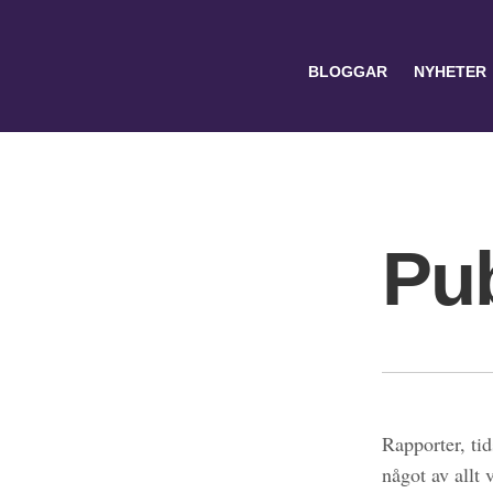
BLOGGAR
NYHETER
Pub
Search
for:
Rapporter, tid
något av allt