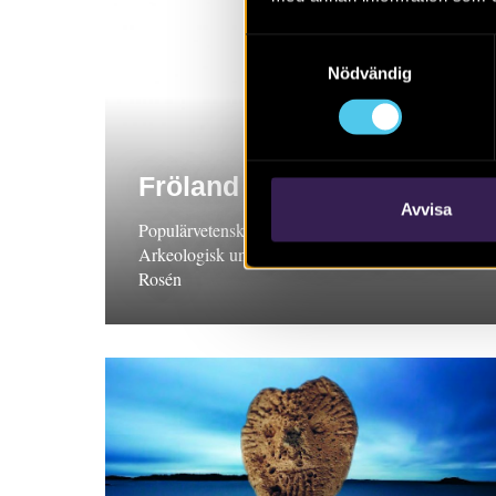
Samtyckesval
Nödvändig
Fröland
Avvisa
Populärvetenskaplig sammanfattning, 2024.
Arkeologisk undersökning, Bohuslän. Christina
Rosén