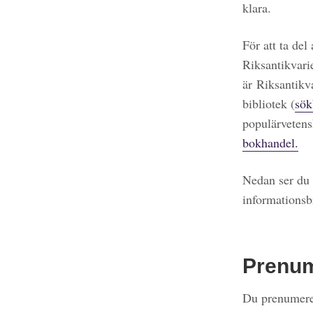
klara.
För att ta del
Riksantikvari
är Riksantikv
bibliotek (
sök
populärvetens
bokhandel.
Nedan ser du 
informationsb
Prenu
Du prenumerer