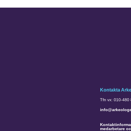
Kontakta Ark
Tfn vx: 010-480
info@arkeolog
Kontaktinformat
medarbetare oc