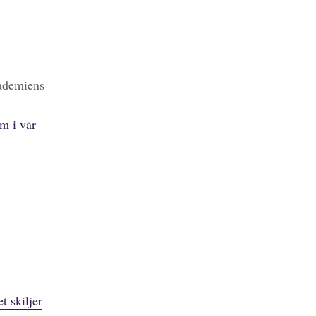
kademiens
m i vår
t skiljer