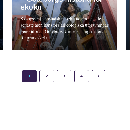
skolor
Skeppsvrak, bostadshus och trädgårdar – de
senaste åren har stora arkeologiska utgrävningar
genomförts i Göteborg. Undervisningsmaterial
för grundskolan.
1
2
3
4
›