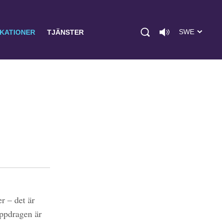
SWE
IKATIONER
TJÄNSTER
r – det är
uppdragen är