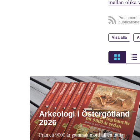
mellan olika 
Prenumerer
publikatione
Visa alla
A
Arkeologi i Östergötland
2026
Från ett 9000 år gammalt mord till en fattig