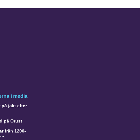
rna i media
på jakt efter
d på Orust
r från 1200-
a…