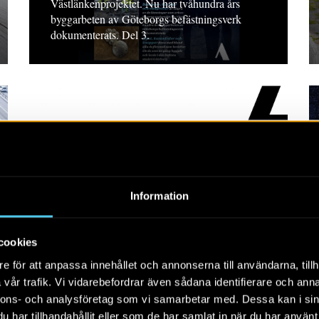
Västlänkenprojektet. Nu har tvåhundra års
byggarbeten av Göteborgs befästningsverk
dokumenterats. Del 3.
Information
Johanneberg – en
landeriträdgård och
några paralleller
cookies
e för att anpassa innehållet och annonserna till användarna, tillh
META 2025, 7. Vetenskaplig fördjupning.
vår trafik. Vi vidarebefordrar även sådana identifierare och anna
nnons- och analysföretag som vi samarbetar med. Dessa kan i sin
har tillhandahållit eller som de har samlat in när du har använt 