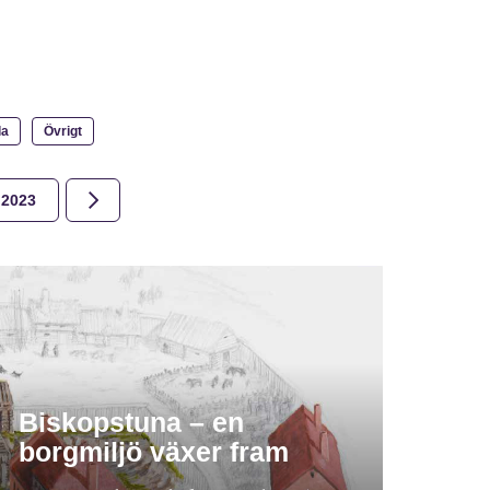
la
Övrigt
2023
2022
2021
2020
2019
2018
Biskopstuna – en
borgmiljö växer fram