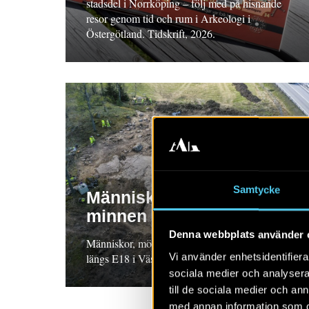
stadsdel i Norrköping – följ med på hisnande
resor genom tid och rum i Arkeologi i
Östergötland. Tidskrift, 2026.
Samtycke
Människor, möten och
minnen
Denna webbplats använder 
Människor, möten och minnen – arkeologi
Vi använder enhetsidentifierar
längs E18 i Västmanland. Bok/Tidskrift. 2025.
sociala medier och analysera 
till de sociala medier och a
med annan information som du 