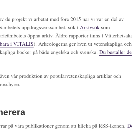
 av de projekt vi arbetat med före 2015 när vi var en del av
eämbetets uppdragsverksamhet, sök i
Arkivsök
som
arieämbetets öppna arkiv. Äldre rapporter finns i Vitterhetsa
bara i VITALIS
). Arkeologerna ger även ut vetenskapliga och
kapliga böcker på både engelska och svenska.
Du beställer de
även vår produktion av populärvetenskapliga artiklar och
roschyrer.
merera
ar på våra publikationer genom att klicka på RSS-ikonen.
De